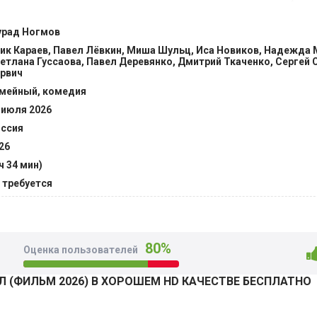
ло в поселение с экологически чистым пространством. А чт
манное, зовёт на помощь сына Казбека со всем его семейс
рад Ногмов
ть внуки тут же принимаются за работу, ведь надо же деду
ик Караев, Павел Лёвкин, Миша Шульц, Иса Новиков, Надежда 
етлана Гуссаова, Павел Деревянко, Дмитрий Ткаченко, Сергей 
рвич
мейный, комедия
 июля 2026
ссия
26
 ч 34 мин)
 требуется
80%
Оценка пользователей
 (ФИЛЬМ 2026) В ХОРОШЕМ HD КАЧЕСТВЕ БЕСПЛАТНО