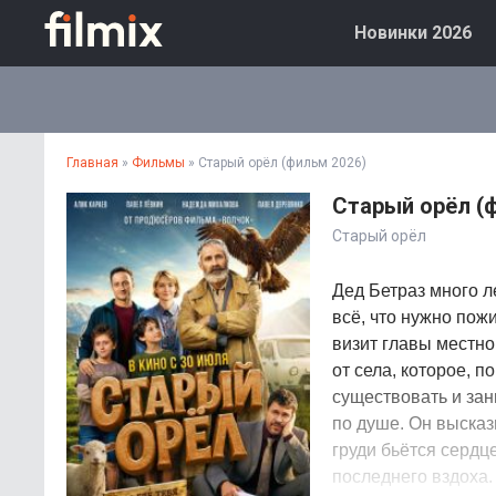
Новинки 2026
Главная
»
Фильмы
» Старый орёл (фильм 2026)
Старый орёл (
Старый орёл
Дед Бетраз много л
всё, что нужно пож
визит главы местно
от села, которое, 
существовать и зан
по душе. Он высказ
груди бьётся сердц
последнего вздоха.