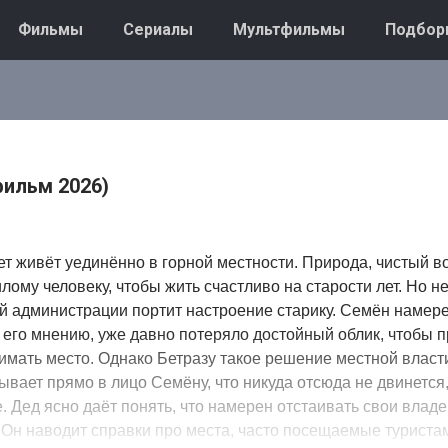
Фильмы
Сериалы
Мультфильмы
Подбор
фильм 2026)
ет живёт уединённо в горной местности. Природа, чистый во
илому человеку, чтобы жить счастливо на старости лет. Но 
й администрации портит настроение старику. Семён намер
по его мнению, уже давно потеряло достойный облик, чтобы 
имать место. Однако Бетразу такое решение местной власт
ывает прямо в лицо Семёну, что никуда отсюда не двинется,
е. Дед ясно даёт понять, что намерен отстаивать свои влад
 Он наводит справки про места, часто посещаемые туриста