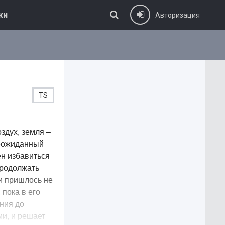
ки
Авторизация
TS
здух, земля –
неожиданный
ен избавиться
продолжать
и пришлось не
 пока в его
ения до
ми, и решает