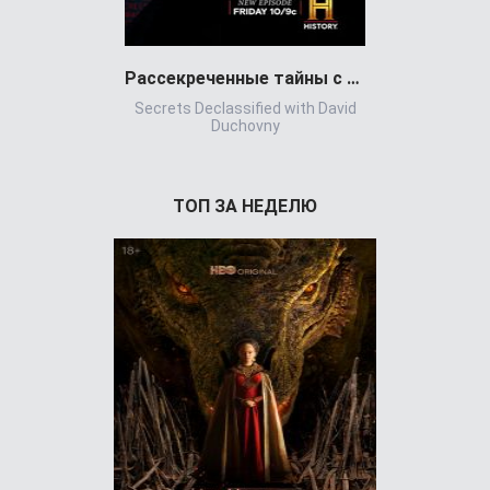
Рассекреченные тайны с Дэвидом Духовны
Игра всл
Secrets Declassified with David
Игр
Duchovny
ТОП ЗА НЕДЕЛЮ