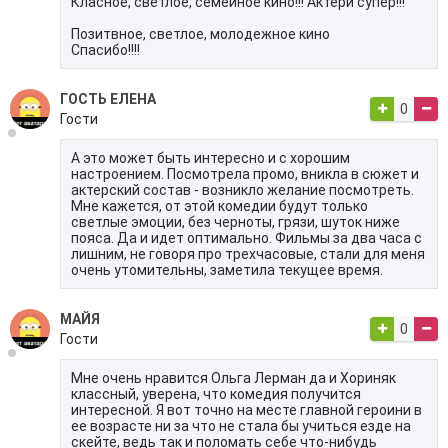
Класное, светлое, семейное кино!!! Актери супер!!!
Позитвное, светлое, молодежное кино
Спасибо!!!!
ГОСТЬ ЕЛЕНА
0
Гости
А это может быть интересно и с хорошим
настроением. Посмотрела промо, вникла в сюжет и
актерский состав - возникло желание посмотреть.
Мне кажется, от этой комедии будут только
светлые эмоции, без черноты, грязи, шуток ниже
пояса. Да и идет оптимально. Фильмы за два часа с
лишним, не говоря про трехчасовые, стали для меня
очень утомительны, заметила текущее время.
МАЙЯ
0
Гости
Мне очень нравится Ольга Лерман да и Хориняк
классный, уверена, что комедия получится
интересной. Я вот точно на месте главной героини в
ее возрасте ни за что не стала бы учиться езде на
скейте, ведь так и поломать себе что-нибудь