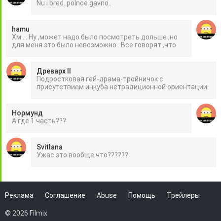
Nu i bred..polnoe gavno..
hamu
Хм ... Ну ,может надо было посмотреть дольше ,но
для меня это было невозможно . Все говорят ,что
Древарх II
Подростковая гей-драма-тройничок с
присутствием инкуба нетрадиционной ориентации.
Нормунд
А где 1 часть???
Svitlana
Ужас.это вообще что??????
Реклама
Соглашение
Abuse
Помощь
Трейлеры
© 2026 Filmix