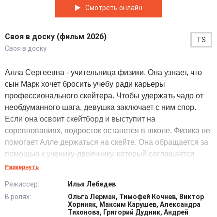
Смотреть онлайн
Своя в доску (фильм 2026)
TS
Своя в доску
Алла Сергеевна - учительница физики. Она узнает, что
сын Марк хочет бросить учебу ради карьеры
профессионального скейтера. Чтобы удержать чадо от
необдуманного шага, девушка заключает с ним спор.
Если она освоит скейтборд и выступит на
соревнованиях, подросток останется в школе. Физика не
помогает Алле держаться на скейте. Она обращается за
помощью к ученику-двоечнику, который соглашается
быть ее тренером. Педагог пытается рассчитать
Развернуть
траекторию прыжка через законы Ньютона, а наставник
Режиссер:
Илья Лебедев
объясняет ей, что нужно просто «чувствовать доску».
В ролях:
Ольга Лерман, Тимофей Кочнев, Виктор
Учитель тренируется втихаря и совмещает работу с
Хориняк, Максим Карушев, Александра
площадкой. В процессе подготовки героиня начинает
Тихонова, Григорий Дудник, Андрей