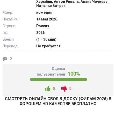
Харыбин, Антон Риваль, Алана Чочиева,
лучше понимать Марка и своих учеников. Для них она
Наталья Батрак
становится «своей в доску». Это вызывает подозрения у
Жанр:
комедия
администрации и ревность у сына, который не ожидал,
Показ РФ:
14 мая 2026
что мама станет круче него. @Filmix.fan
Страна:
Россия
Год:
2026
Время:
(1 ч 30 мин)
Перевод:
Не требуется
3
Оценка
100%
пользователей
8
0
СМОТРEТЬ ОНЛАЙН СВОЯ В ДОСКУ (ФИЛЬМ 2026) В
ХОРОШЕМ HD КАЧЕСТВЕ БЕСПЛАТНО