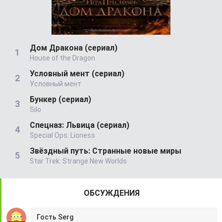
Дом Дракона (сериал)
House of the Dragon
Условный мент (сериал)
Условный мент
Бункер (сериал)
Silo
Спецназ: Львица (сериал)
Special Ops: Lioness
Звёздный путь: Странные новые миры
Star Trek: Strange New Worlds
ОБСУЖДЕНИЯ
Гость Serg