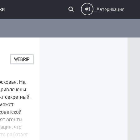
ки
Авторизация
WEBRIP
осковья. На
 привлечены
кт секретный,
 может
советской
ят агенты
ация, что
кто работает