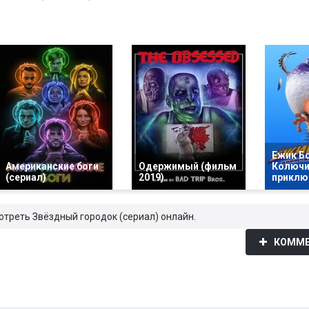
Ежик Б
Американские боги
Одержимый (фильм
Колючи
(сериал)
2019)
приключ
отреть Звёздный городок (сериал) онлайн.
1
КОММЕ