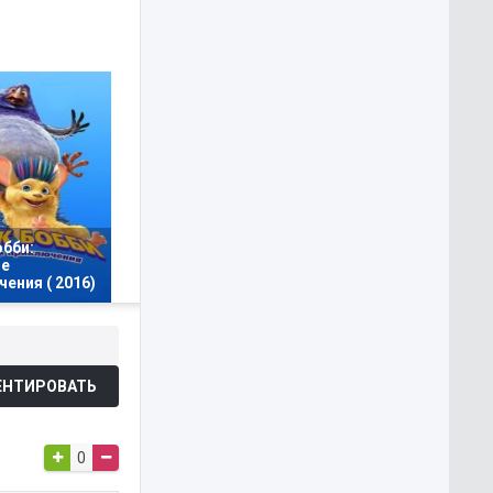
обби:
е
ения ( 2016)
НТИРОВАТЬ
0