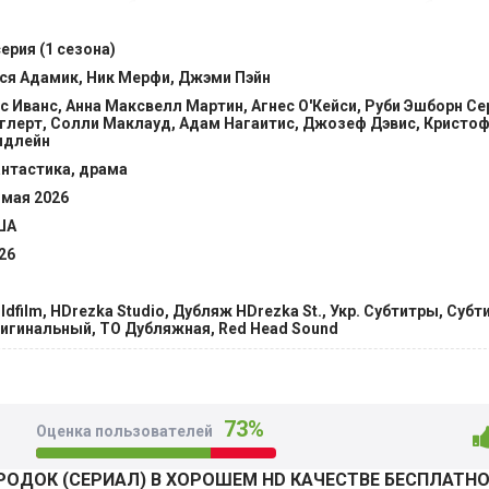
ом закрытом сообществе непросто приходится всем без иск
сто страстям, и личным амбициям, и драме. @Filmix.fan
серия (1 сезона)
ся Адамик, Ник Мерфи, Джэми Пэйн
с Иванс, Анна Максвелл Мартин, Агнес О'Кейси, Руби Эшборн Се
глерт, Солли Маклауд, Адам Нагаитис, Джозеф Дэвис, Кристоф
идлейн
нтастика, драма
 мая 2026
ША
26
ldfilm, HDrezka Studio, Дубляж HDrezka St., Укр. Субтитры, Субт
игинальный, ТО Дубляжная, Red Head Sound
73%
Оценка пользователей
ОДОК (СЕРИАЛ) В ХОРОШЕМ HD КАЧЕСТВЕ БЕСПЛАТН