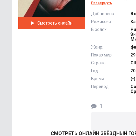
над проектом. В эт
Развернуть
Здесь находится ме
Добавлена:
8 
Режиссер:
Ка
Смотреть онлайн
В ролях:
Ри
Эн
М
Жанр:
фа
Показ мир:
29
Страна:
С
Год:
20
Время:
(-)
Перевод:
Co
Ор
1
СМОТРEТЬ ОНЛАЙН ЗВЁЗДНЫЙ ГОР