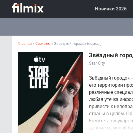
Новинки 2026
Главная
»
Сериалы
» Звёздный городок (сериал)
Звёздный горо
Star City
Звёздный городок –
его территории про
различные специали
любая утечка инфо
привести к непопра
страны в целом. П
Комитета государст
данные о лунной ба