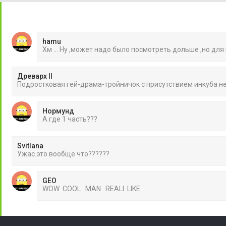
hamu
Хм ... Ну ,может надо было посмотреть дольше ,но для
Древарх II
Подростковая гей-драма-тройничок с присутствием инкуба 
Нормунд
А где 1 часть???
Svitlana
Ужас.это вообще что??????
GEO
WOW COOL MAN REALI LIKE