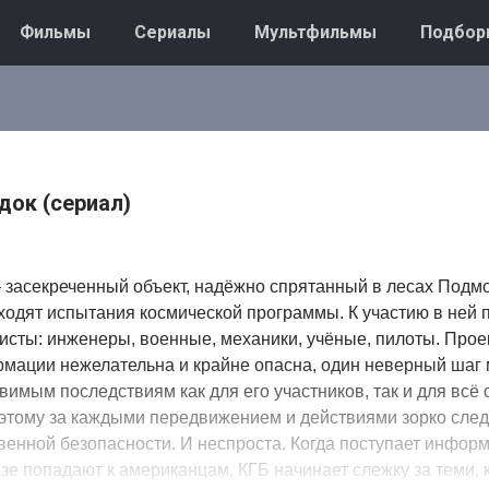
Фильмы
Сериалы
Мультфильмы
Подбор
док (сериал)
 засекреченный объект, надёжно спрятанный в лесах Подм
ходят испытания космической программы. К участию в ней
сты: инженеры, военные, механики, учёные, пилоты. Прое
рмации нежелательна и крайне опасна, один неверный шаг
вимым последствиям как для его участников, так и для всё 
оэтому за каждыми передвижением и действиями зорко след
венной безопасности. И неспроста. Когда поступает информ
зе попадают к американцам, КГБ начинает слежку за теми, 