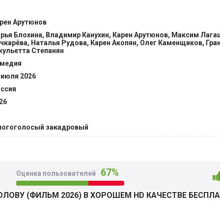
 к сведению и начинают действовать. Погоня за сокрови
хватывающее приключение с быстрой ездой по городским у
рен Арутюнов
ной полицией, столкновением с охотниками за чужими бога
рья Блохина, Владимир Канухин, Карен Арутюнов, Максим Лага
ольной бабушки. @Filmix.fan
чкарёва, Наталья Рудова, Карен Акопян, Олег Каменщиков, Гран
ульетта Степанян
медия
 июля 2026
ссия
26
огоголосый закадровый
67%
Оценка пользователей
ОЛОВУ (ФИЛЬМ 2026) В ХОРОШЕМ HD КАЧЕСТВЕ БЕСПЛ