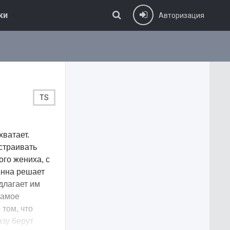
ки
Авторизация
TS
хватает.
сстраивать
ого жениха, с
Анна решает
длагает им
самое
том, что
азу берут