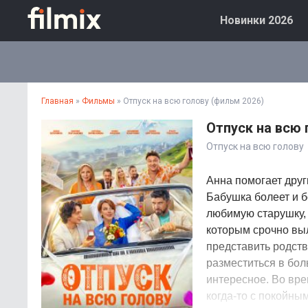
Новинки 2026
Главная
»
Фильмы
» Отпуск на всю голову (фильм 2026)
Отпуск на всю 
Отпуск на всю голову
Анна помогает друг
Бабушка болеет и б
любимую старушку, 
которым срочно выл
представить родств
разместиться в бол
интересное. Во вре
когда-то с покойны