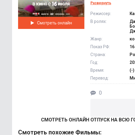
ценную информацию
Развернуть
превращается в за
Режиссер:
Ка
знакомством с мест
В ролях:
Да
Смотреть онлайн
даже похищением б
Бо
Дж
Жанр:
ко
Показ РФ:
16
Страна:
Ро
Год:
20
Время:
(-)
Перевод:
Мн
0
СМОТРEТЬ ОНЛАЙН ОТПУСК НА ВСЮ Г
Смотреть похожие Фильмы: