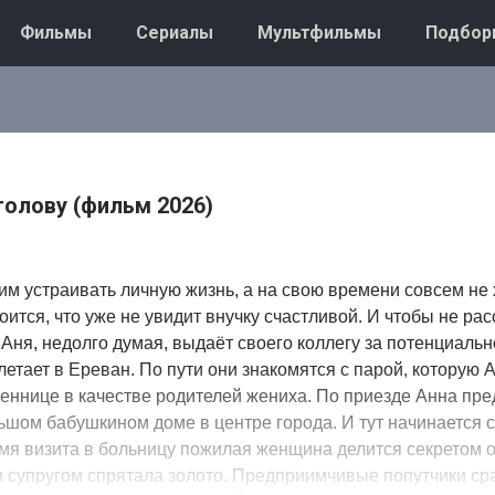
Фильмы
Сериалы
Мультфильмы
Подбор
голову (фильм 2026)
им устраивать личную жизнь, а на свою времени совсем не 
оится, что уже не увидит внучку счастливой. И чтобы не ра
Аня, недолго думая, выдаёт своего коллегу за потенциальн
етает в Ереван. По пути они знакомятся с парой, которую 
еннице в качестве родителей жениха. По приезде Анна пре
ьшом бабушкином доме в центре города. И тут начинается 
мя визита в больницу пожилая женщина делится секретом о 
м супругом спрятала золото. Предприимчивые попутчики ср