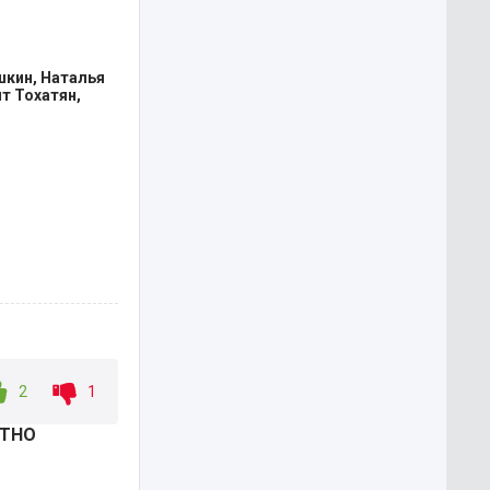
щами
лицам,
тствами, и
шкин, Наталья
т Тохатян,
2
1
АТНО