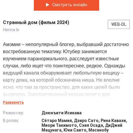
Смотреть онлайн
Странный дом (фильм 2024)
WEB-DL
Henna Ie
Амэмии – непопулярный блогер, выбравший достаточно
востребованную тематику. Ютубер занимается
изучением паранормального, расследует известные
случаи, либо ищет что поинтереснее, редкое. Однажды
ведущий канала обнаруживает любопытную вещицу –
карту дома, на которой обозначена ниша. Не вполне
ясно, что там за пространство, для каких целей было
выделено. Заинтригованный юноша хочет и для
творчества разузнать разгадку, и для самого себя. Он
Развернуть
идет к архитектору и предлагает вместе поразмыслить о
Режиссер:
Дзюнъити Исикава
том, что за секрет у них перед глазами. Специалист,
В ролях:
Сётаро Мамия, Дзиро Сато, Рина Каваэи,
внимательно осмотрев и прочитав все обозначения,
Миори Такимото, Сэия Осада, ДиДжей
делает многозначительный и неутешительный вывод –
Мацунага, Юки Саито, Масанобу