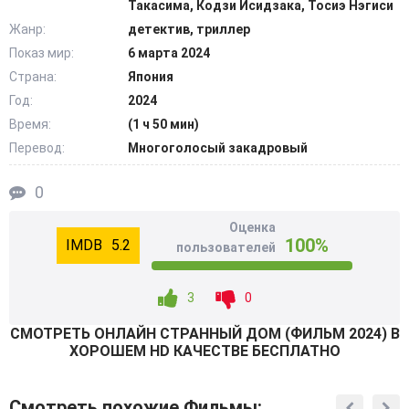
Такасима, Кодзи Исидзака, Тосиэ Нэгиси
что место использовалось для убийств. Герой в
Жанр:
детектив, триллер
задумчивости и противоречивых чувствах размышляет,
Показ мир:
6 марта 2024
как поступать с этой информацией. Между тем, к нему
Страна:
Япония
обращается девушка, считающая, что на этой земле
расправились с ее мужем. Юдзуки помогает ему
Год:
2024
разобраться в последних тайнах жилища. @Filmix.fan
Время:
(1 ч 50 мин)
Перевод:
Многоголосый закадровый
0
Оценка
100%
5.2
пользователей
3
0
СМОТРEТЬ ОНЛАЙН СТРАННЫЙ ДОМ (ФИЛЬМ 2024) В
ХОРОШЕМ HD КАЧЕСТВЕ БЕСПЛАТНО
Смотреть похожие Фильмы: