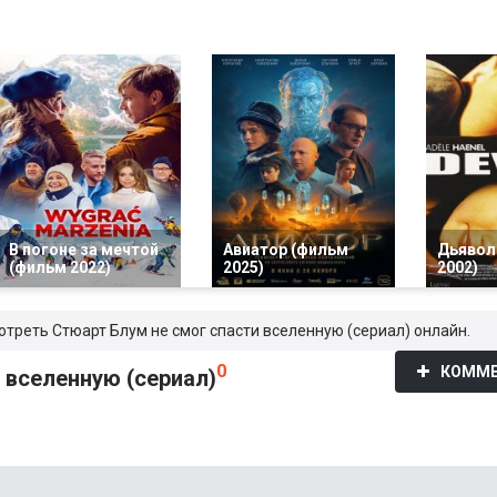
В погоне за мечтой
Авиатор (фильм
Дьявол
(фильм 2022)
2025)
2002)
отреть Стюарт Блум не смог спасти вселенную (сериал) онлайн.
0
КОММЕ
 вселенную (сериал)