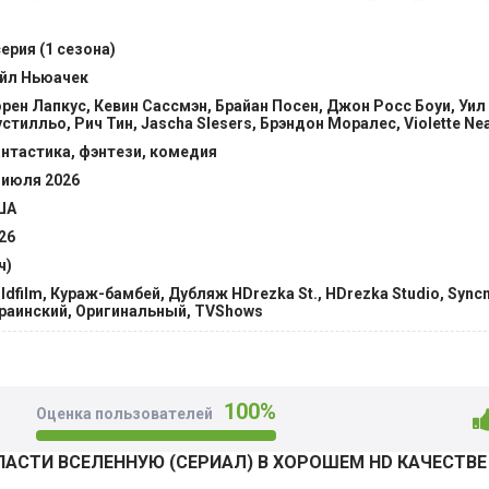
борьбе он теперь не один: его поддерживают Берт, Барри и 
льтернативным мирам, в одном из которых Блуму попадает
серия (1 сезона)
овить реальность. Однако неверные решения Стюарта прив
йл Ньюачек
м, обрушившимся на команду. @Filmix.fan
рен Лапкус, Кевин Сассмэн, Брайан Посен, Джон Росс Боуи, Уил
стилльо, Рич Тин, Jascha Slesers, Брэндон Моралес, Violette N
нтастика, фэнтези, комедия
 июля 2026
ША
26
ч)
ldfilm, Кураж-бамбей, Дубляж HDrezka St., HDrezka Studio, Syncm
раинский, Оригинальный, TVShows
100%
Оценка пользователей
АСТИ ВСЕЛЕННУЮ (СЕРИАЛ) В ХОРОШЕМ HD КАЧЕСТВЕ