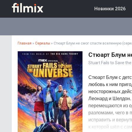
Новинки 2026
Главная
»
Сериалы
» Стюарт Блум не смог спасти вселенную (сери
Стюарт Блум не
Stuart Fails to Save th
Стюарт Блум с детс
любовь к ним приго
неосторожных дейст
Леонард и Шелдон. 
перемещаются из о
разломами, чего в 
исправить и вернут
к которой шёл с са