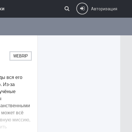
ки
Авторизация
WEBRIP
ды вся его
. Из-за
 учёные
ы
транственными
 может всё
авную миссию,
ить