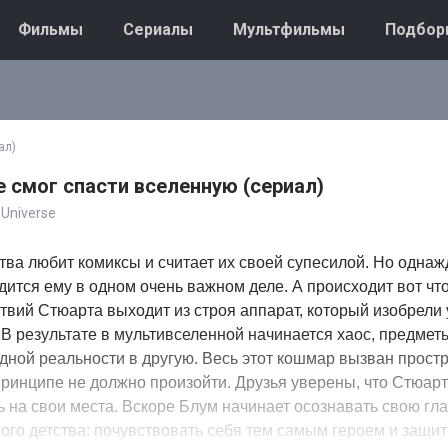
Фильмы
Сериалы
Мультфильмы
Подбор
ал)
 смог спасти вселенную (сериал)
e Universe
тва любит комиксы и считает их своей супесилой. Но однаж
дится ему в одном очень важном деле. А происходит вот что
вий Стюарта выходит из строя аппарат, который изобрели
В результате в мультивселенной начинается хаос, предмет
дной реальности в другую. Весь этот кошмар вызван прос
принципе не должно произойти. Друзья уверены, что Стюарт
ь на свои места. Вскоре Блум начинает осознавать свою гл
мого детства: почувствовать себя тем самым героем и защит