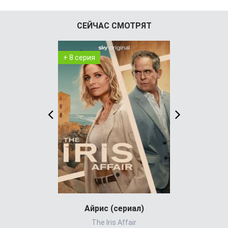
СЕЙЧАС СМОТРЯТ
+ 8 серия
+ 4 серия
Айрис (сериал)
Холод
The Iris Affair