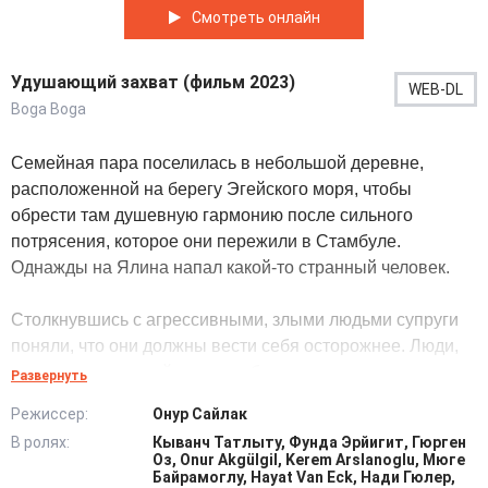
Смотреть онлайн
Удушающий захват (фильм 2023)
WEB-DL
Boga Boga
Семейная пара поселилась в небольшой деревне,
расположенной на берегу Эгейского моря, чтобы
обрести там душевную гармонию после сильного
потрясения, которое они пережили в Стамбуле.
Однажды на Ялина напал какой-то странный человек.
Столкнувшись с агрессивными, злыми людьми супруги
поняли, что они должны вести себя осторожнее. Люди,
напавшие на семейную пару были опасными
Развернуть
преступниками, жестокими, хладнокровными убийцами.
Режиссер:
Онур Сайлак
В ролях:
Кыванч Татлыту, Фунда Эрйигит, Гюрген
Они намеревались убить Ялина и Бейзу, чтобы супруги
Оз, Onur Akgülgil, Kerem Arslanoglu, Мюге
не раскрыли их секреты. Мужчина и женщина отчаянно
Байрамоглу, Hayat Van Eck, Нади Гюлер,