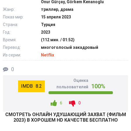
Onur Gürçay, Görkem Kenanoglu
сражаясь за свои жизни и распутывая клубок интриг,
Жанр:
триллер, драма
получают доступ к секретным сведениям.
Показ мир:
15 апреля 2023
Страна:
Турция
Эта информация меняет их представления о прошлом.
Оказалось, что они стали частью масштабного заговора.
Год:
2023
Теперь, чтобы защитить себя, они вынуждены проявить
Время:
(112 мин. / 01:52)
смекалку и применить на практике все свои знания.
Перевод:
многоголосый закадровый
@Filmix.fan
Из серии:
Netflix
0
Оценка
100%
8.2
пользователей
6
0
СМОТРEТЬ ОНЛАЙН УДУШАЮЩИЙ ЗАХВАТ (ФИЛЬМ
2023) В ХОРОШЕМ HD КАЧЕСТВЕ БЕСПЛАТНО