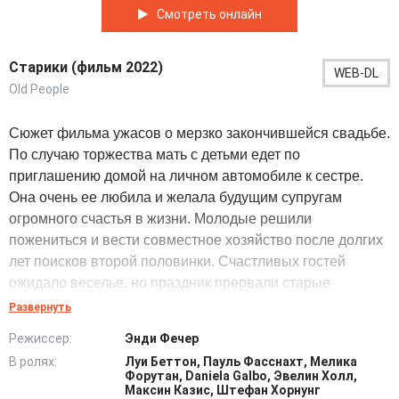
Смотреть онлайн
Старики (фильм 2022)
WEB-DL
Old People
Сюжет фильма ужасов о мерзко закончившейся свадьбе.
По случаю торжества мать с детьми едет по
приглашению домой на личном автомобиле к сестре.
Она очень ее любила и желала будущим супругам
огромного счастья в жизни. Молодые решили
пожениться и вести совместное хозяйство после долгих
лет поисков второй половинки. Счастливых гостей
ожидало веселье, но праздник прервали старые
безумцы, напавшие на приезжих.
Развернуть
Режиссер:
Энди Фечер
Злодеи яростно кидались на людей. Это заставило
В ролях:
Луи Беттон, Пауль Фасснахт, Мелика
женщину отчаянно спасать собственную семью. На тот
Форутан, Daniela Galbo, Эвелин Холл,
момент главная героиня состояла в разводе, но смогла
Максин Казис, Штефан Хорнунг