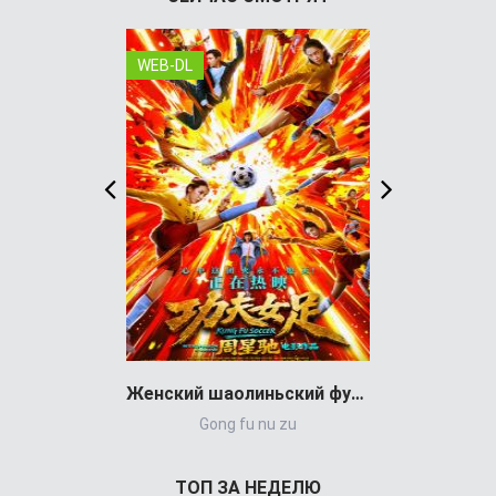
WEB-DL
WEB-DL
Женский шаолиньский футбол (фильм 2026)
Gong fu nu zu
Balandrau
ТОП ЗА НЕДЕЛЮ