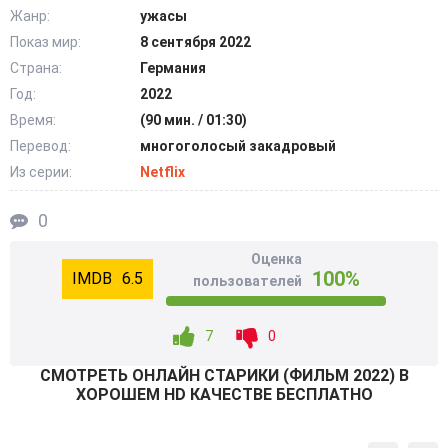
проявить мужество, стараясь всем помочь в трудной
Жанр:
ужасы
ситуации. Бывший муж поддерживал жену и ребят.
Показ мир:
8 сентября 2022
Бракосочетание в триллере «Старики» обернулось
Страна:
Германия
трагичным концом не для всех героев. Они не хотели
Год:
2022
пережить подобное и не были готовы к смертельной
Время:
(90 мин. / 01:30)
опасности в ходе страшных событий. @Filmix.fan
Перевод:
многоголосый закадровый
Из серии:
Netflix
0
Оценка
100%
6.5
пользователей
7
0
СМОТРEТЬ ОНЛАЙН СТАРИКИ (ФИЛЬМ 2022) В
ХОРОШЕМ HD КАЧЕСТВЕ БЕСПЛАТНО