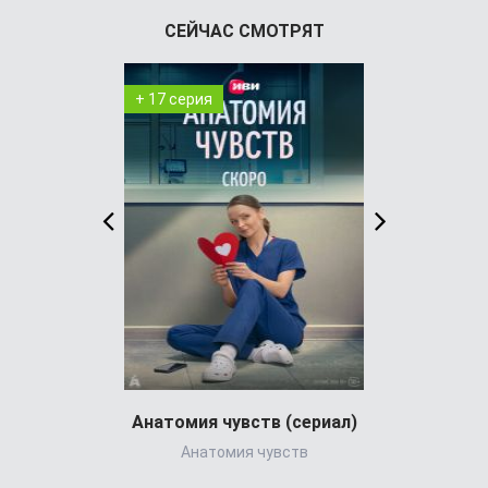
СЕЙЧАС СМОТРЯТ
+ 17 серия
+ 3 серия
Анатомия чувств (сериал)
Анатомия чувств
Star Trek: S