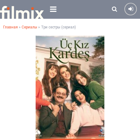
Главная
»
Сериалы
» Три сестры (сериал)