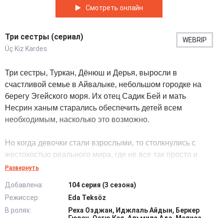
Смотреть онлайн
Три сестры (сериал)
WEBRIP
Üç Kiz Kardes
Три сестры, Туркан, Дёнюш и Дерья, выросли в
счастливой семье в Айвалыке, небольшом городке на
берегу Эгейского моря. Их отец Садик Бей и мать
Несрин ханым старались обеспечить детей всем
необходимым, насколько это возможно.
Но когда девочки стали взрослыми, то столкнулись с
жестокостью реального мира, где не все так просто и
красиво, как в детстве. Им пришлось узнать, что в жизни
Развернуть
есть тайны, ложь, предательство и боль.
Добавлена:
104 серия (3 сезона)
Режиссер:
Eda Teksöz
Сестры разъехались в разные стороны, позабыв о
В ролях:
Реха Озджан, Иджлаль Айдын, Беркер
родстве. Судьба дает им шанс воссоединиться, когда