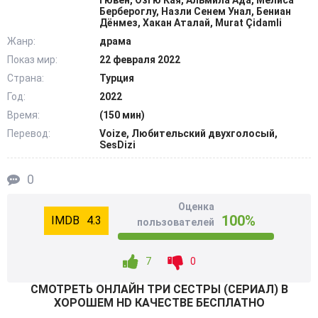
Гювен, Озгю Кая, Альмила Ада, Мелиса
мать заболела неизлечимой болезнью. Они
Бербероглу, Назли Сенем Унал, Бениан
Дёнмез, Хакан Аталай, Murat Çidamli
возвращаются домой, чтобы провести время рядом с
Жанр:
драма
ней.
Показ мир:
22 февраля 2022
Девушки понимают, что им необходимо забыть прошлое
Страна:
Турция
и старые обиды. Они начинают жизнь заново, в поисках
Год:
2022
любви, счастья и покоя. Но на пути героинь возникают
Время:
(150 мин)
новые преграды, которые можно пройти только вместе...
Перевод:
Voize, Любительский двухголосый,
SesDizi
@Filmix.fan
0
Оценка
100%
4.3
пользователей
7
0
СМОТРEТЬ ОНЛАЙН ТРИ СЕСТРЫ (СЕРИАЛ) В
ХОРОШЕМ HD КАЧЕСТВЕ БЕСПЛАТНО