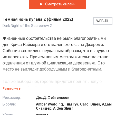
Смотреть онлайн
Темная ночь пугала 2 (фильм 2022)
WEB-DL
Dark Night of the Scarecrow 2
Жизненные обстоятельства не были благоприятными
для Криса Раймера и его маленького сына Джереми.
События сложились неудачным образом, что вынудило
их переехать. Причем новым местом жительства станет
отдаленная от шумной цивилизации деревенька. Это
место не выглядит добродушным и благоприятным.
Только выбора нет, героям придется принять новую
реальность. В действительности дела обстоят
Развернуть
значительно хуже. Случай привел к пробуждению
Режиссер:
Дж.Д. Фейгельсон
древнего зла в виде ужасающего пугала. Эта
В ролях:
Amber Wedding, Тим Гуч, Carol Dines, Адам
сверхъестественная сущность стремиться к смерти
Снайдер, Aiden Shurr
любого встреченного на пути. И именно героям придется