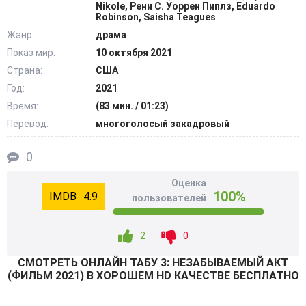
прославившаяся за счёт съёмок в различных
Nikole, Рени С. Уоррен Пиплз, Eduardo
Robinson, Saisha Teagues
мелодрамах. Как только парень узнал об этом факте
Жанр:
драма
своей биографии, он пообещал самому себе, что
Показ мир:
10 октября 2021
непременно встретится с ближайшей родственницей.
Страна:
США
Но, добившись цели, он испытал странноватые чувства.
@Filmix.fan
Год:
2021
Время:
(83 мин. / 01:23)
Перевод:
многоголосый закадровый
0
Оценка
100%
4.9
пользователей
2
0
СМОТРEТЬ ОНЛАЙН ТАБУ 3: НЕЗАБЫВАЕМЫЙ АКТ
(ФИЛЬМ 2021) В ХОРОШЕМ HD КАЧЕСТВЕ БЕСПЛАТНО