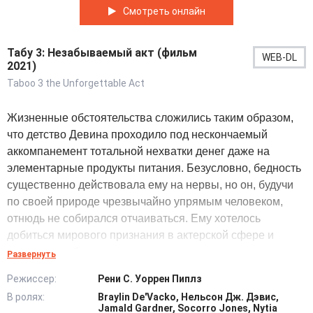
Смотреть онлайн
Табу 3: Незабываемый акт (фильм
WEB-DL
2021)
Taboo 3 the Unforgettable Act
Жизненные обстоятельства сложились таким образом,
что детство Девина проходило под нескончаемый
аккомпанемент тотальной нехватки денег даже на
элементарные продукты питания. Безусловно, бедность
существенно действовала ему на нервы, но он, будучи
по своей природе чрезвычайно упрямым человеком,
отнюдь не собирался отчаиваться. Ему хотелось
добиться мирового признания в актерской сфере и
ловить на себе восхищенные взгляды многочисленных
Развернуть
поклонников. К тому же, относительно недавно герою
Режиссер:
Рени С. Уоррен Пиплз
рассказали о том, что его биологической матерью, в
В ролях:
Braylin De'Vacko, Нельсон Дж. Дэвис,
действительности, является кинозвезда,
Jamald Gardner, Socorro Jones, Nytia