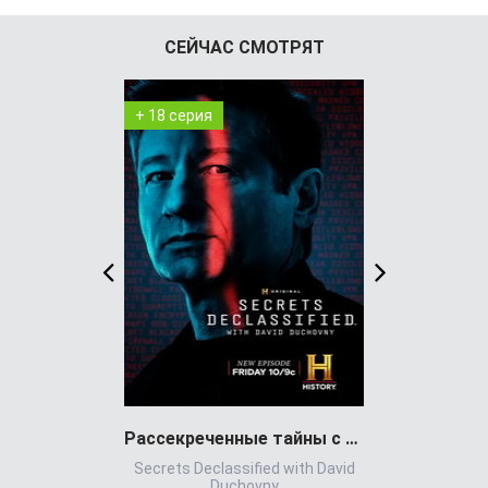
СЕЙЧАС СМОТРЯТ
+ 18 серия
+ 7 серия
Рассекреченные тайны с Дэвидом Духовны
Игра всл
Secrets Declassified with David
Игр
Duchovny