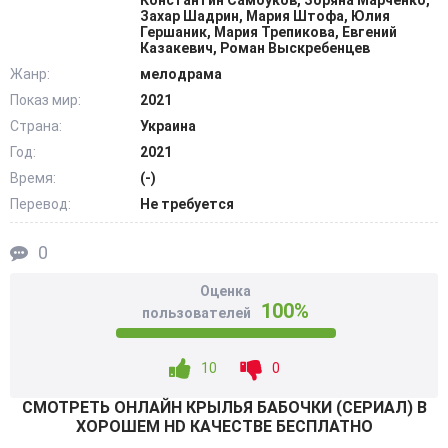
Константин Самоуков, Зоряна Марченко,
чувствовала себя обделенной. Но трогательная забота
Захар Шадрин, Мария Штофа, Юлия
Гершаник, Мария Трепикова, Евгений
любящего мужа не вдохновляла ее, потому что она
Казакевич, Роман Выскребенцев
практически двадцать четыре часа в сутки сожалела об
Жанр:
мелодрама
упущенном счастье с любимым Димой. @Filmix.fan
Показ мир:
2021
Страна:
Украина
Год:
2021
Время:
(-)
Перевод:
Не требуется
0
Оценка
100%
пользователей
10
0
СМОТРEТЬ ОНЛАЙН КРЫЛЬЯ БАБОЧКИ (СЕРИАЛ) В
ХОРОШЕМ HD КАЧЕСТВЕ БЕСПЛАТНО