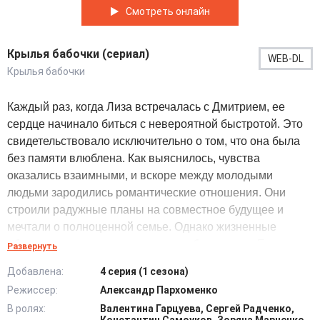
Смотреть онлайн
Крылья бабочки (сериал)
WEB-DL
Крылья бабочки
Каждый раз, когда Лиза встречалась с Дмитрием, ее
сердце начинало биться с невероятной быстротой. Это
свидетельствовало исключительно о том, что она была
без памяти влюблена. Как выяснилось, чувства
оказались взаимными, и вскоре между молодыми
людьми зародились романтические отношения. Они
строили радужные планы на совместное будущее и
мечтали о полноценной семье. Однако жизненные
обстоятельства сложились таким образом, что Елизавета
Развернуть
связала себя брачными узами с Густасом, который ей
Добавлена:
4 серия (1 сезона)
симпатизировал ещё со времен их обучения в школе.
Режиссер:
Александр Пархоменко
Парень перевез супругу в другую страну и стремился
В ролях:
Валентина Гарцуева, Сергей Радченко,
делать всё возможное для того, чтобы она никогда не