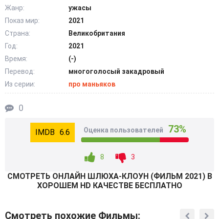
неожиданными итогами и находками. То, что не
Жанр:
ужасы
удавалось остальным, станет правдой для героинь. Они
Показ мир:
2021
нашли следы того самого маньяка в лице клоуна. Это
Страна:
Великобритания
открытие обернется для них жесточайшим уроком. Ведь
Год:
2021
желая радости и веселья, они обрели преследователя в
Время:
(-)
виде страшнейшей опасности. @Filmix.fan
Перевод:
многоголосый закадровый
Из серии:
про маньяков
0
73%
Оценка пользователей
6.6
8
3
СМОТРEТЬ ОНЛАЙН ШЛЮХА-КЛОУН (ФИЛЬМ 2021) В
ХОРОШЕМ HD КАЧЕСТВЕ БЕСПЛАТНО
Смотреть похожие Фильмы: