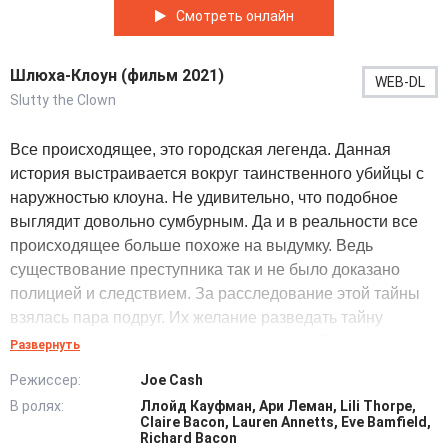
Смотреть онлайн
Шлюха-Клоун (фильм 2021)
WEB-DL
Slutty the Clown
Все происходящее, это городская легенда. Данная
история выстраивается вокруг таинственного убийцы с
наружностью клоуна. Не удивительно, что подобное
выглядит довольно сумбурным. Да и в реальности все
происходящее больше похоже на выдумку. Ведь
существование преступника так и не было доказано
полицией и следствием. За расследование этой тайны
взялась пара подруг. Их желание разведать тайну
вынудило двигаться по пути преступлений связанных с
Развернуть
именитым источником слухов.
Режиссер:
Joe Cash
В ролях:
Ллойд Кауфман, Ари Леман, Lili Thorpe,
Они просто жаждут развлечения таким странным
Claire Bacon, Lauren Annetts, Eve Bamfield,
методом. Только все дальнейшее, обернется
Richard Bacon