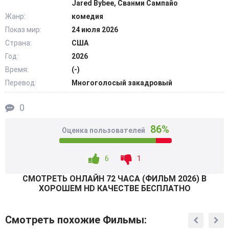
Jared Bybee, Сванми Сампайо
абсурдных ситуаций. Герой постепенно теряет контроль
Жанр:
комедия
над образом взрослого и успешного человека. На фоне
Показ мир:
24 июля 2026
шумной тусовки наружу начинают вылезать
Страна:
США
собственные страхи – перед возрастом, одиночеством и
жизнью, давно переставшей приносить удовольствие.
Год:
2026
Для героя эти семьдесят два часа становятся попыткой
Время:
(-)
понять, реально ли вообще начать все заново.
Перевод:
Многоголосый закадровый
@Filmix.fan
0
86%
Оценка пользователей
6
1
СМОТРEТЬ ОНЛАЙН 72 ЧАСА (ФИЛЬМ 2026) В
ХОРОШЕМ HD КАЧЕСТВЕ БЕСПЛАТНО
Смотреть похожие Фильмы: