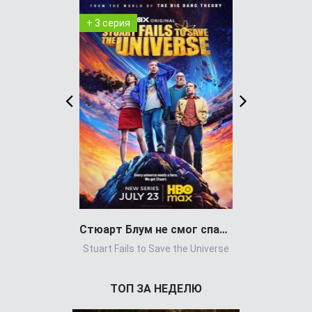
+ 3 серия
+ 8 серия
Стюарт Блум не смог спасти вселенную
Stuart Fails to Save the Universe
Power Book 
ТОП ЗА НЕДЕЛЮ