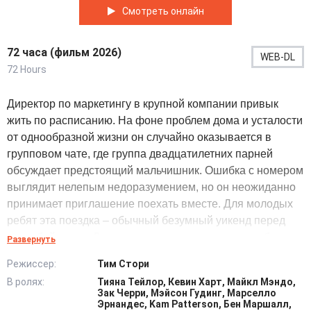
Смотреть онлайн
72 часа (фильм 2026)
WEB-DL
72 Hours
Директор по маркетингу в крупной компании привык
жить по расписанию. На фоне проблем дома и усталости
от однообразной жизни он случайно оказывается в
групповом чате, где группа двадцатилетних парней
обсуждает предстоящий мальчишник. Ошибка с номером
выглядит нелепым недоразумением, но он неожиданно
принимает приглашение поехать вместе. Для молодых
ребят эта поездка – обычный безумный уикенд перед
свадьбой друга. Для него – попытка ненадолго забыть о
Развернуть
возрасте, работе и ощущении, что лучшие годы позади.
Режиссер:
Тим Стори
Он старается вписаться в компанию, повторяет
В ролях:
Тияна Тейлор, Кевин Харт, Майкл Мэндо,
привычки, делает вид, что понимает шутки и ритм жизни.
Зак Черри, Мэйсон Гудинг, Марселло
Развлечения превращаются в цепочку неловких и
Эрнандес, Kam Patterson, Бен Маршалл,