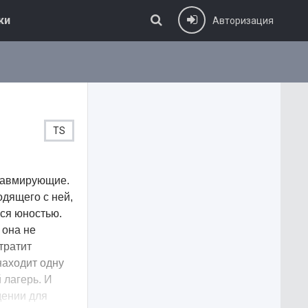
ки
Авторизация
TS
травмирующие.
одящего с ней,
ься юностью.
 она не
тратит
находит одну
 лагерь. И
дении для