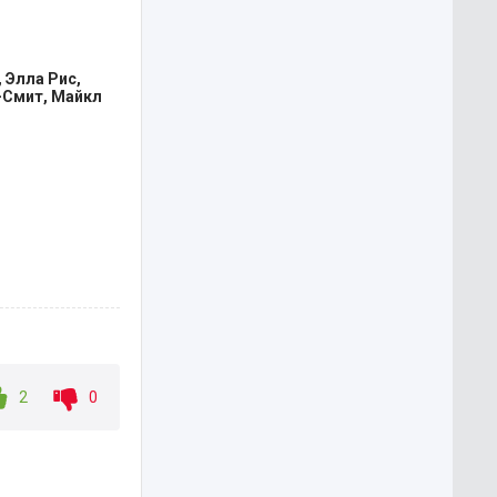
ожатые
 вокруг.
тем
 Элла Рис,
-Смит, Майкл
2
0