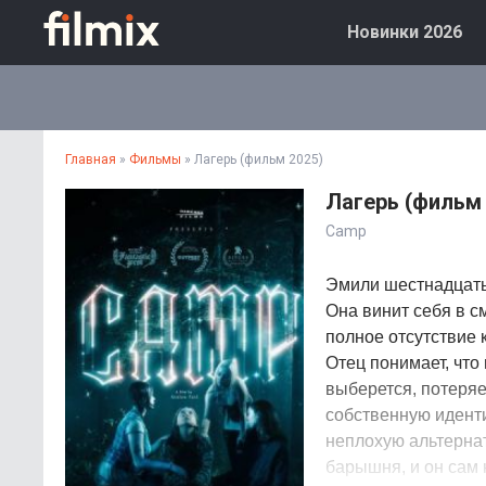
Новинки 2026
Главная
»
Фильмы
» Лагерь (фильм 2025)
Лагерь (фильм 
Camp
Эмили шестнадцать,
Она винит себя в с
полное отсутствие 
Отец понимает, что
выберется, потеряе
собственную иденти
неплохую альтернат
барышня, и он сам 