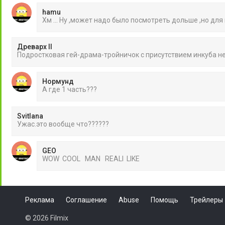
hamu
Хм ... Ну ,может надо было посмотреть дольше ,но для
Древарх II
Подростковая гей-драма-тройничок с присутствием инкуба 
Нормунд
А где 1 часть???
Svitlana
Ужас.это вообще что??????
GEO
WOW COOL MAN REALI LIKE
Реклама
Соглашение
Abuse
Помощь
Трейлеры
© 2026 Filmix