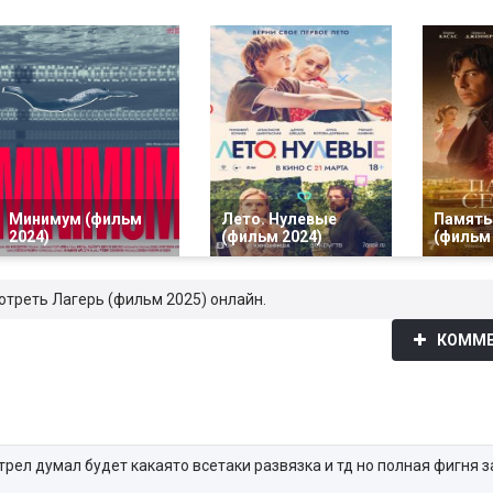
Минимум (фильм
Лето. Нулевые
Память
2024)
(фильм 2024)
(фильм 
отреть Лагерь (фильм 2025) онлайн.
КОММЕ
рел думал будет какаято всетаки развязка и тд но полная фигня з