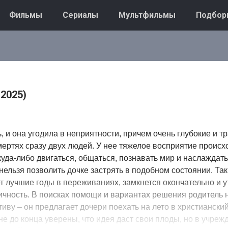
Фильмы
Сериалы
Мультфильмы
Подбор
2025)
 и она угодила в неприятности, причем очень глубокие и 
мертях сразу двух людей. У нее тяжелое восприятие происх
куда-либо двигаться, общаться, познавать мир и наслаждат
 нельзя позволить дочке застрять в подобном состоянии. Так
т лучшие годы в переживаниях, замкнется окончательно и у
чность. В поисках помощи и вариантах решения родитель 
иву – он предлагает дочери поехать на лето в христианский
не до конца уверены, что идея даст свои плоды, но в учреж