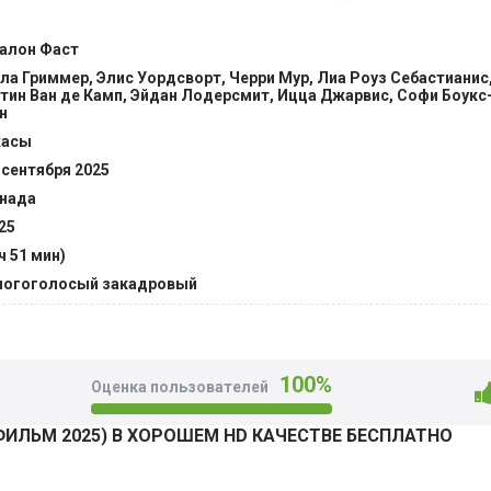
в к ней расположены очень даже хорошо. Воспитанники и в
не вкус к жизни, умение радоваться, интересоваться чем-то
алон Фаст
гчает состояние, но чем больше отдаляется от депрессии, 
ла Гриммер, Элис Уордсворт, Черри Мур, Лиа Роуз Себастианис,
призывает ее вернуться в прошлое. @Filmix.fan
тин Ван де Камп, Эйдан Лодерсмит, Ицца Джарвис, Софи Боукс
н
жасы
 сентября 2025
нада
25
 ч 51 мин)
огоголосый закадровый
100%
Оценка пользователей
ФИЛЬМ 2025) В ХОРОШЕМ HD КАЧЕСТВЕ БЕСПЛАТНО