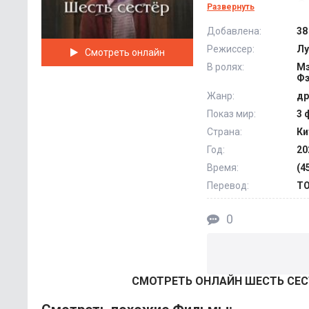
период времени. Он
Развернуть
Несмотря на разног
Добавлена:
38
связи. Медленно до
Режиссер:
Лу
Смотреть онлайн
всегда важнее всего
В ролях:
Мэ
Фэ
Жанр:
др
Показ мир:
3 
Страна:
Ки
Год:
20
Время:
(4
Перевод:
ТО
0
СМОТРEТЬ ОНЛАЙН ШЕСТЬ СЕСТ