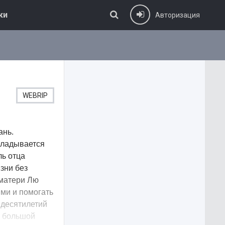
ки
Авторизация
WEBRIP
ань.
складывается
ль отца
зни без
 матери Лю
ми и помогать
 десятилетий
т большой