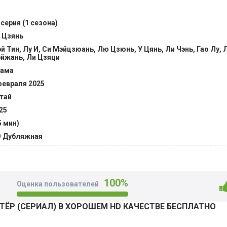
а показывает, как меняются люди, общество и представлен
ласия, потери и разные взгляды на жизнь, героини держатс
 серия (1 сезона)
 них доходит смысл отцовских слов о том, что настоящий д
 Цзянь
. @Filmix.fan
й Тин, Лу И, Си Мэйцзюань, Лю Цзюнь, У Цянь, Ли Чэнь, Гао Лу, 
йжань, Ли Цзяци
ама
февраля 2025
тай
25
5 мин)
 Дубляжная
100%
Оценка пользователей
ЁР (СЕРИАЛ) В ХОРОШЕМ HD КАЧЕСТВЕ БЕСПЛАТНО