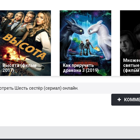
Множе
Высота (фильм
Как приручить
святые
2017)
дракона 3 (2019)
(фильм
отреть Шесть сестёр (сериал) онлайн.
КОММЕ