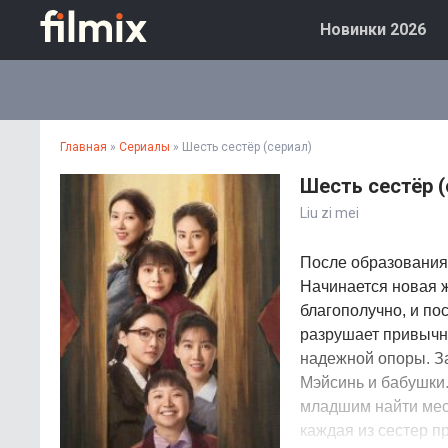
Новинки 2026
Главная
»
Сериалы
» Шесть сестёр (сериал)
Шесть сестёр (
Liu zi mei
После образования
Начинается новая ж
благополучно, и по
разрушает привычны
надежной опоры. За
Мэйсинь и бабушки
младшим найти мес
каждая из сестер п