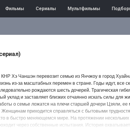
Фильмы
Сериалы
Мультфильмы
Подбор
сериал)
 КНР Хэ Чаншэн перевозит семью из Янчжоу в город Хуайн
изнь из-за масштабных перемен в стране. Годы идут, все 
следовательно рождаются шесть дочерей. Трагическая гибе
й уклад и заставляет близких отчаянно искать силы для жи
боты о семье ложатся на плечи старшей дочери Цзяли, ее
. Женщинам приходится справляться с бытовыми трудностя
то в быстро меняющемся мире. На протяжении нескольких
роходит через собственные испытания. История охватывае