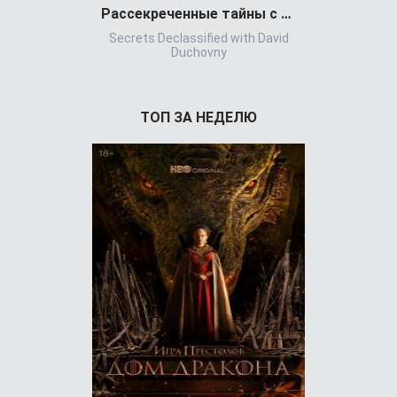
Рассекреченные тайны с Дэвидом Духовны
Игра всл
Secrets Declassified with David
Игр
Duchovny
ТОП ЗА НЕДЕЛЮ