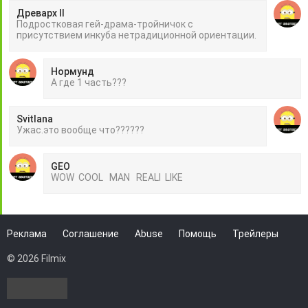
Древарх II
Подростковая гей-драма-тройничок с
присутствием инкуба нетрадиционной ориентации.
Нормунд
А где 1 часть???
Svitlana
Ужас.это вообще что??????
GEO
WOW COOL MAN REALI LIKE
Реклама
Соглашение
Abuse
Помощь
Трейлеры
© 2026 Filmix