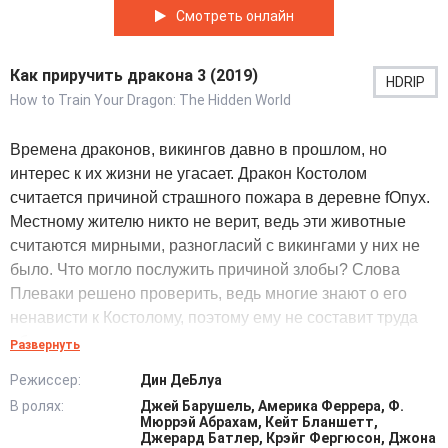
Смотреть онлайн
Как приручить дракона 3 (2019)
HDRIP
How to Train Your Dragon: The Hidden World
Времена драконов, викингов давно в прошлом, но
интерес к их жизни не угасает. Дракон Костолом
считается причиной страшного пожара в деревне fОпух.
Местному жителю никто не верит, ведь эти животные
считаются мирными, разногласий с викингами у них не
было. Что могло послужить причиной злобы? Слова
Плеваки решено проверить, ведь многие знают о его
ненависти к Костолому, поэтому ему не составит труда
оболгать огнедышащего монстра.
Развернуть
Режиссер:
Дин ДеБлуа
По пути Плевака рассказывает множество историй о
В ролях:
Джей Барушель, Америка Феррера, Ф.
том, как виновник трагедии появился в его жизни. Все
Мюррэй Абрахам, Кейт Бланшетт,
разногласия идут с самого детства, когда ненавистный
Джерард Батлер, Крэйг Фергюсон, Джона