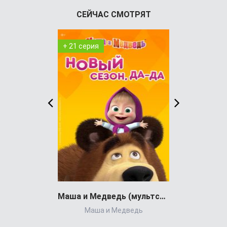
СЕЙЧАС СМОТРЯТ
+ 21 серия
+ 2 серия
Маша и Медведь (мультсериал)
Детектив из
Маша и Медведь
The Chel