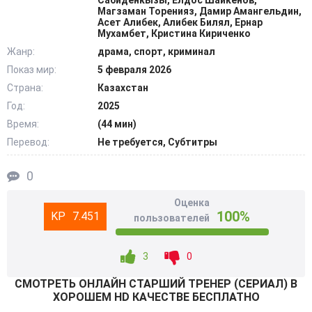
Сабиденкызы, Елдос Шайкенов,
когда конкурент по имени Айтказы начинает
Магзаман Торенияз, Дамир Амангельдин,
Асет Алибек, Алибек Билял, Ернар
саботировать процесс, пытаясь грязными методами
Мухамбет, Кристина Кириченко
выбить учеников из сетки до начала спаррингов. Желая
Жанр:
драма, спорт, криминал
уберечь подопечных от криминала, чемпион обращается
Показ мир:
5 февраля 2026
за поддержкой к старому товарищу. Вскоре мужчина
Страна:
Казахстан
осознает, что этот давний друг заранее передал
Год:
2025
бандитам ключи от зала. @Filmix.fan
Время:
(44 мин)
Перевод:
Не требуется, Субтитры
0
Оценка
100%
7.451
пользователей
3
0
СМОТРEТЬ ОНЛАЙН СТАРШИЙ ТРЕНЕР (СЕРИАЛ) В
ХОРОШЕМ HD КАЧЕСТВЕ БЕСПЛАТНО