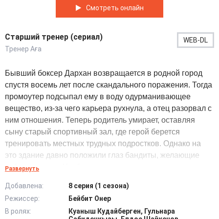
Смотреть онлайн
Старший тренер (сериал)
WEB-DL
Тренер Аға
Бывший боксер Дархан возвращается в родной город
спустя восемь лет после скандального поражения. Тогда
промоутер подсыпал ему в воду одурманивающее
вещество, из-за чего карьера рухнула, а отец разорвал с
ним отношения. Теперь родитель умирает, оставляя
сыну старый спортивный зал, где герой берется
тренировать местных трудных подростков. Однако на
это здание давно положили глаз бандиты, желающие
забрать землю. Чтобы отстоять помещение, наставнику
Развернуть
нужно срочно получить тренерскую лицензию и провести
Добавлена:
8 серия (1 сезона)
отборочный турнир. Подготовка идет тяжело, ребятам не
Режиссер:
Бейбит Онер
хватает инвентаря, поэтому Дархан вынужден просить
В ролях:
Куаныш Кудайберген, Гульнара
помощи у других специалистов. Ситуация ухудшается,