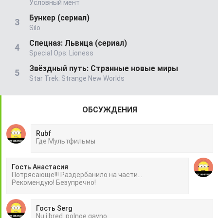
Условный мент
Бункер (сериал)
Silo
Спецназ: Львица (сериал)
Special Ops: Lioness
Звёздный путь: Странные новые миры
Star Trek: Strange New Worlds
ОБСУЖДЕНИЯ
Rubf
Гдe Mультфильмы
Гость Анастасия
Потрясающе!!! Раздербанило на части...
Рекомендую! Безупречно!
Гость Serg
Nu i bred..polnoe gavno..