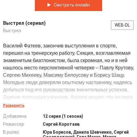
Смотреть онлайн
Выстрел (сериал)
WEB-DL
Выстрел
Василий Фатеев, закончив выступления в спорте,
перешел на тренерскую работу. Секция, возглавляемая
знаменитым биатлонистом, была скромная, но и в ней
нашлось место перспективной четверке – Павлу Крутову,
Сергею Михееву, Максиму Белоусову и Борису Шацу.
Молодые люди доверяли опытному наставнику, надеясь
добиться под его руководством значительных успехов.
Оценив потенциал учеников, Фатеев решил, что им пора
переходить на новый уровень подготовки. Мужчина
Развернуть
повез ребят на просмотр в Москву, желая выбить
Добавлена:
12 серия (1 сезона)
будущим талантам места в сборной России.
Режиссер:
Сергей Коротаев
В ролях:
Юра Борисов, Данила Шевченко, Сергей
Благодаря знакомому чиновнику и настырности одного