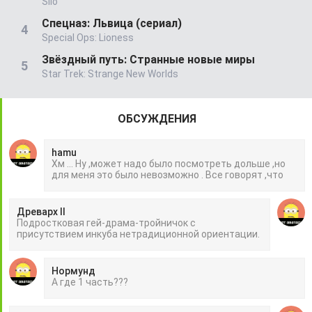
Silo
Спецназ: Львица (сериал)
Special Ops: Lioness
Звёздный путь: Странные новые миры
Star Trek: Strange New Worlds
ОБСУЖДЕНИЯ
hamu
Хм ... Ну ,может надо было посмотреть дольше ,но
для меня это было невозможно . Все говорят ,что
Древарх II
Подростковая гей-драма-тройничок с
присутствием инкуба нетрадиционной ориентации.
Нормунд
А где 1 часть???