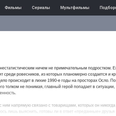
Фильмы
Сериалы
Мультфильмы
Подбор
нестатистическим ничем не примечательным подростком. Ег
т среди ровесников, из которых планомерно создается и к
ело происходит в лихие 1990-е годы на просторах Осло. П
его толком не понимая, главный герой попадает в ситуации
енность.
 ним напрямую связано с товарищами, которых он никогда 
лось лишь выяснить, готовы ли в ответ «преданные» друзья 