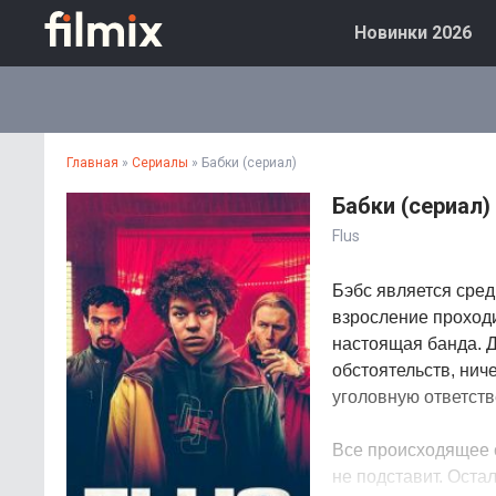
Новинки 2026
Главная
»
Сериалы
» Бабки (сериал)
Бабки (сериал)
Flus
Бэбс является сред
взросление проходи
настоящая банда. Д
обстоятельств, нич
уголовную ответств
Все происходящее с
не подставит. Оста