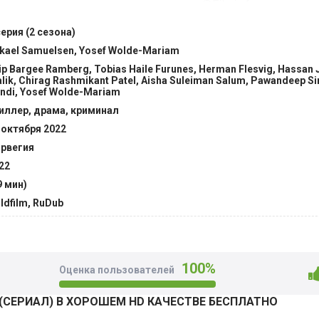
ого человека, расстаться с деньгами. @Filmix.fan
серия (2 сезона)
kael Samuelsen, Yosef Wolde-Mariam
lip Bargee Ramberg, Tobias Haile Furunes, Herman Flesvig, Hassan
lik, Chirag Rashmikant Patel, Aisha Suleiman Salum, Pawandeep S
ndi, Yosef Wolde-Mariam
иллер, драма, криминал
 октября 2022
рвегия
22
9 мин)
ldfilm, RuDub
100%
Оценка пользователей
(СЕРИАЛ) В ХОРОШЕМ HD КАЧЕСТВЕ БЕСПЛАТНО