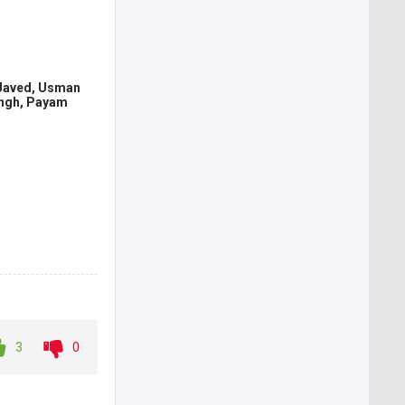
 Javed, Usman
ingh, Payam
3
0