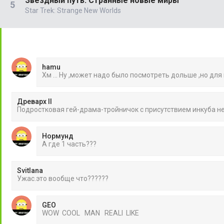
Звёздный путь: Странные новые миры
Star Trek: Strange New Worlds
hamu
Хм ... Ну ,может надо было посмотреть дольше ,но для
Древарх II
Подростковая гей-драма-тройничок с присутствием инкуба 
Нормунд
А где 1 часть???
Svitlana
Ужас.это вообще что??????
GEO
WOW COOL MAN REALI LIKE