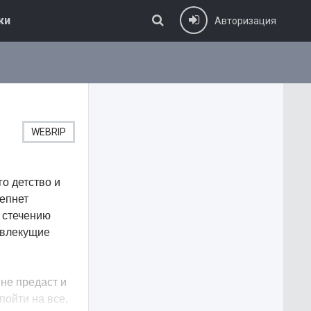
ки
Авторизация
WEBRIP
о детство и
репнет
о стечению
, влекущие
не предаст и
пойти на все,