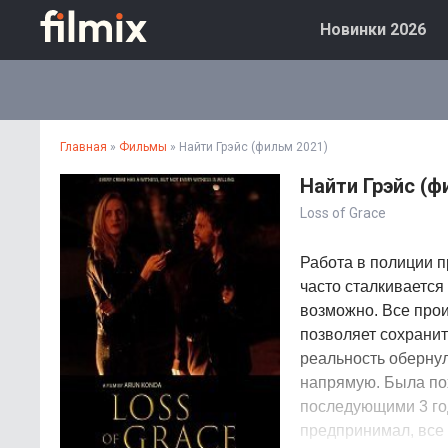
Новинки 2026
Главная
»
Фильмы
» Найти Грэйс (фильм 2021)
Найти Грэйс (ф
Loss of Grace
Работа в полиции п
часто сталкивается
возможно. Все про
позволяет сохранит
реальность оберну
напрямую. Была по
последующими 3 го
предпринимал, все 