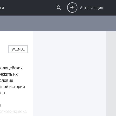
ки
Авторизация
WEB-DL
полицейских
режить их
условие
анной истории
его
е
сякого намека