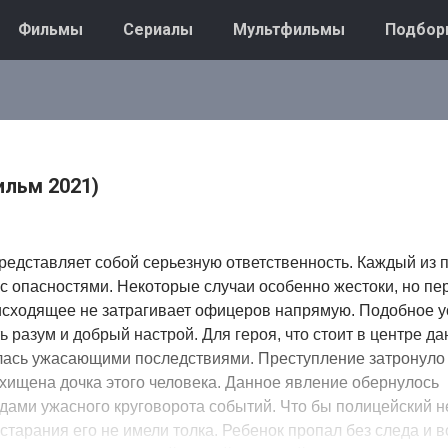
Фильмы
Сериалы
Мультфильмы
Подбор
ильм 2021)
редставляет собой серьезную ответственность. Каждый из 
 с опасностями. Некоторые случаи особенно жестоки, но пе
исходящее не затрагивает офицеров напрямую. Подобное 
ь разум и добрый настрой. Для героя, что стоит в центре д
лась ужасающими последствиями. Преступление затронуло 
хищена дочка этого человека. Данное явление обернулось
дами ужасного круговорота событий. Что бы полицейский н
старания его не имели толка. Ребенок пропал без следа и в