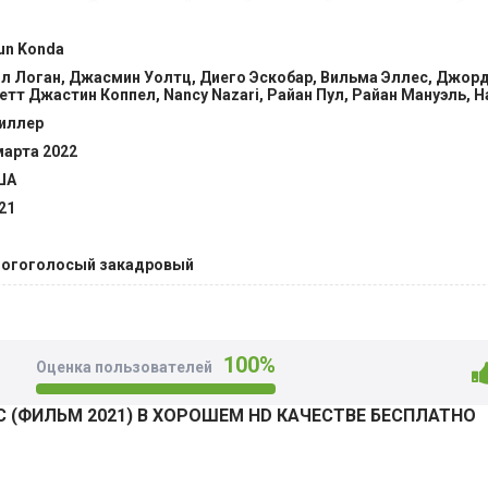
ятельства. Это тяжелый случай и каждый день омрачен бес
альность предоставит возможность спасти ситуацию. Впер
un Konda
ilmix.fan
л Логан, Джасмин Уолтц, Диего Эскобар, Вильма Эллес, Джор
етт Джастин Коппел, Nancy Nazari, Райан Пул, Райан Мануэль, Ha
иллер
марта 2022
ША
21
огоголосый закадровый
100%
Оценка пользователей
 (ФИЛЬМ 2021) В ХОРОШЕМ HD КАЧЕСТВЕ БЕСПЛАТНО