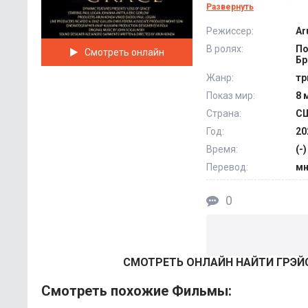
на причины и обсто
Развернуть
скором времени ре
Режиссер:
Ar
обнаружен след. @F
В ролях:
По
Смотреть онлайн
Бр
Жанр:
тр
Показ мир:
8 
Страна:
С
Год:
20
Время:
(-)
Перевод:
мн
0
СМОТРEТЬ ОНЛАЙН НАЙТИ ГРЭЙС
Смотреть похожие Фильмы: