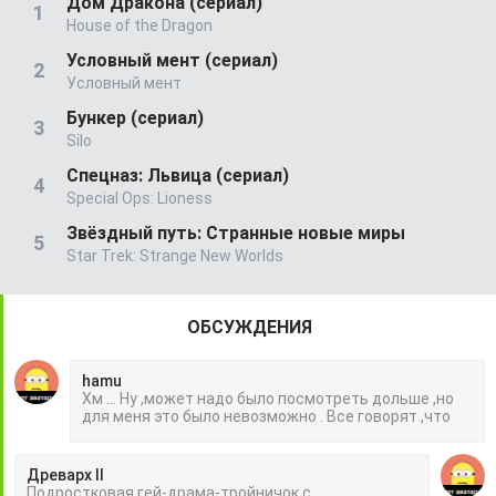
Дом Дракона (сериал)
House of the Dragon
Условный мент (сериал)
Условный мент
Бункер (сериал)
Silo
Спецназ: Львица (сериал)
Special Ops: Lioness
Звёздный путь: Странные новые миры
Star Trek: Strange New Worlds
ОБСУЖДЕНИЯ
hamu
Хм ... Ну ,может надо было посмотреть дольше ,но
для меня это было невозможно . Все говорят ,что
Древарх II
Подростковая гей-драма-тройничок с