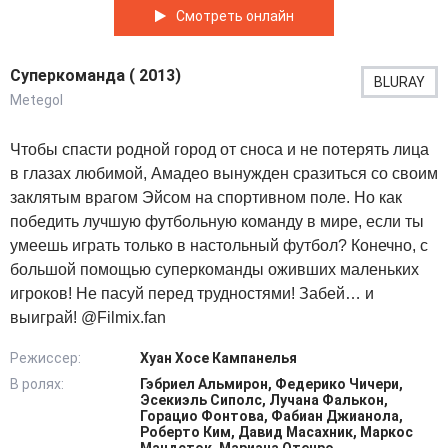
Смотреть онлайн
Суперкоманда ( 2013)
BLURAY
Metegol
Чтобы спасти родной город от сноса и не потерять лица
в глазах любимой, Амадео вынужден сразиться со своим
заклятым врагом Эйсом на спортивном поле. Но как
победить лучшую футбольную команду в мире, если ты
умеешь играть только в настольный футбол? Конечно, с
большой помощью суперкоманды оживших маленьких
игроков! Не пасуй перед трудностями! Забей… и
выиграй! @Filmix.fan
Режиссер:
Хуан Хосе Кампанелья
В ролях:
Гэбриел Альмирон, Федерико Чичери,
Эсекиэль Сиполс, Лучана Фалькон,
Горацио Фонтова, Фабиан Джианола,
Роберто Ким, Давид Масахник, Маркос