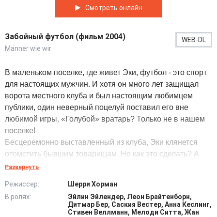
Смотреть онлайн
Забойный футбол (фильм 2004)
WEB-DL
Männer wie wir
В маленьком поселке, где живет Эки, футбол - это спорт
для настоящих мужчин. И хотя он много лет защищал
ворота местного клуба и был настоящим любимцем
публики, один неверный поцелуй поставил его вне
любимой игры. «Голубой» вратарь? Только не в нашем
поселке!
Бесцеремонно выставленный из клуба, Эки клянется
отомстить бывшим товарищам. Но как это сделать? А
очень просто. Нужно собрать команду, целиком
Развернуть
состоящую из «голубых», и победить этих противных
Режиссер:
Шерри Хорман
жлобов на футбольном поле… @Filmix.fan
В ролях:
Эйлин Эйлендер, Леон Брайтенборн,
Дитмар Бер, Саския Вестер, Анна Кеслинг,
Стивен Веллманн, Мелоди Ситта, Жан