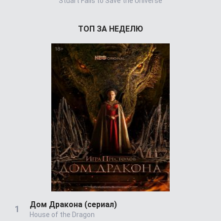
Stuart Fails to Save the Universe
Power Book 
ТОП ЗА НЕДЕЛЮ
Дом Дракона (сериал)
House of the Dragon