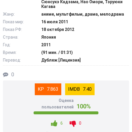
Сюнсукэ Кадзама, Нао Омори, Тэруюки
деятельности просыпается первая любовь. @Filmix.fan
Кагава
Жанр:
аниме, мультфильм, драма, мелодрама
Показ мир:
16 июля 2011
Показ РФ:
18 октября 2012
Страна:
Япония
Год:
2011
Время:
(91 мин. / 01:31)
Перевод:
Дубляж [Лицензия]
0
7.863
7.40
Оценка
100%
пользователей
6
0