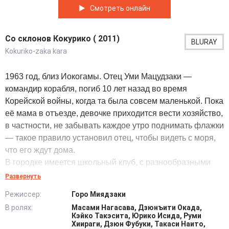
Смотреть онлайн
Со склонов Кокурико ( 2011)
BLURAY
Kokuriko-zaka kara
1963 год, близ Иокогамы. Отец Уми Мацудзаки —
командир корабля, погиб 10 лет назад во время
Корейской войны, когда та была совсем маленькой. Пока
её мама в отъезде, девочке приходится вести хозяйство,
в частности, не забывать каждое утро поднимать флажки
— такое правило установил отец, чтобы видеть с моря,
что его ждут дома.
В городке имеется школьный клуб, с разнообразными
кружками по интересам. Но его хотят закрыть, тем
Развернуть
более, что здание, в котором он базируется, уже
Режиссер:
Горо Миядзаки
обветшало. И вот Уми со школьными активистами
В ролях:
Масами Нагасава, Дзюнъити Окада,
должна ехать в Токио к спонсору школы, чтобы спасти
Кэйко Такэсита, Юрико Исида, Руми
дом от разрушения. На фоне общественной
Хиираги, Дзюн Фубуки, Такаси Наито,