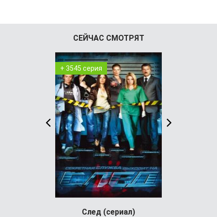
СЕЙЧАС СМОТРЯТ
+ 3545 серия
+ 8 серия
След (сериал)
Шугар