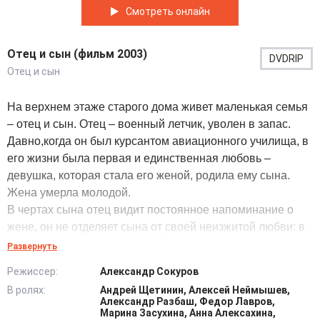
Смотреть онлайн
Отец и сын (фильм 2003)
DVDRIP
Отец и сын
На верхнем этаже старого дома живет маленькая семья
– отец и сын. Отец – военный летчик, уволен в запас.
Давно,когда он был курсантом авиационного училища, в
его жизни была первая и единственная любовь –
девушка, которая стала его женой, родила ему сына.
Жена умерла молодой.
В чертах сына отец видит постоянное напоминание о
жене, он не отделяет сына от своей неизжитой любви: в
этом его единение с любимой. Поэтому отец не
Развернуть
представляет своей жизни без сына, а сын преданно и
Режиссер:
Александр Сокуров
глубоко любит отца.
В ролях:
Андрей Щетинин, Алексей Неймышев,
Их любовь почти мифологического свойства и
Александр Разбаш, Федор Лавров,
масштаба. Так не бывает в реальности, это коллизия
Марина Засухина, Анна Алексахина,