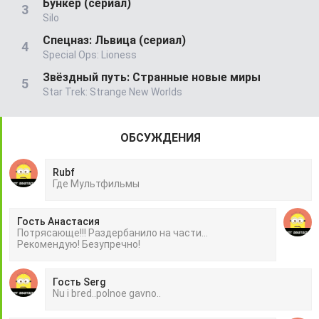
Бункер (сериал)
Silo
Спецназ: Львица (сериал)
Special Ops: Lioness
Звёздный путь: Странные новые миры
Star Trek: Strange New Worlds
ОБСУЖДЕНИЯ
Rubf
Гдe Mультфильмы
Гость Анастасия
Потрясающе!!! Раздербанило на части...
Рекомендую! Безупречно!
Гость Serg
Nu i bred..polnoe gavno..