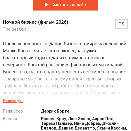
Смотреть онлайн
Ночной бизнес (фильм 2026)
TS
The Get Out
После успешного создания бизнеса в мире развлечений
Манко Капак считает, что наконец заслужил
благотворный отдых вдали от шумных ночных
вечеринок, богатой роскоши и финансовых махинаций.
Более того, на это право у него есть весомое основание
– здоровье уже не то, а всему виной стрессы, которых
трудно избежать в такой работе. Посоветовавшись с
женой, Манко решает завершить дела с Родригезом и
продать ночной клуб. Но накануне выгодной сделки
Развернуть
случается непредвиденное. Двое нагло грабят Манко,
Режиссер:
Деррик Борте
забирая огромную сумму денег. После этого случая
В ролях:
Рассел Кроу, Люк Эванс, Аарон Пол,
Манко настигла череда невезений. Всё, что когда-то
Тереза Палмер, Нина Добрев, Джолин
исправно работало и приносило немалый доход, начало
Блэлок, Дэниэл Дзоватто, Ясмин Кассим,