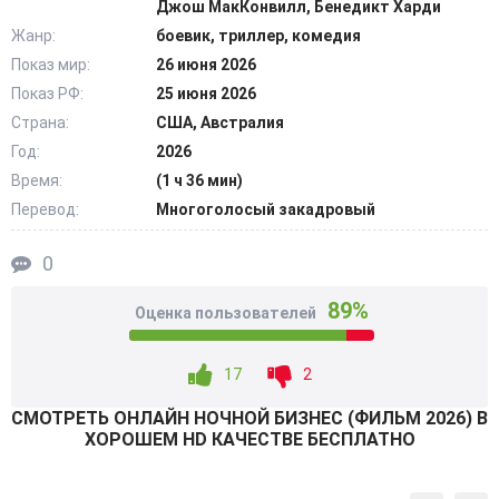
Джош МакКонвилл, Бенедикт Харди
рушится на глазах. С бандитами не шутят, и Манко это
Жанр:
боевик, триллер, комедия
знает прекрасно. Теперь жизнь обоих супругов висит на
Показ мир:
26 июня 2026
волоске, на них оказывают давление… Противостояние
Показ РФ:
25 июня 2026
быстро переходит в активную фазу с погонями и
перестрелками. Чтобы спасти свою шкуру, Манко снова
Страна:
США, Австралия
вынужден вернуться в прежнее русло. @Filmix.fan
Год:
2026
Время:
(1 ч 36 мин)
Перевод:
Многоголосый закадровый
0
89%
Оценка пользователей
17
2
СМОТРEТЬ ОНЛАЙН НОЧНОЙ БИЗНЕС (ФИЛЬМ 2026) В
ХОРОШЕМ HD КАЧЕСТВЕ БЕСПЛАТНО