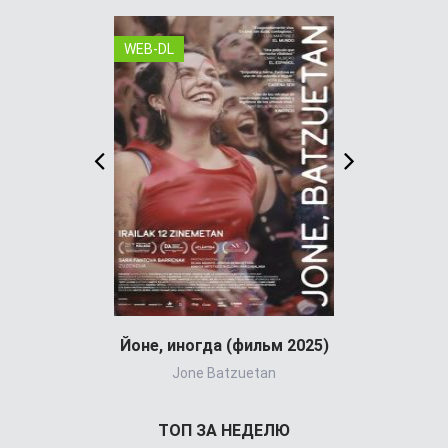
WEB-DL
WEB-DL
Йоне, иногда (фильм 2025)
Jone Batzuetan
Al
ТОП ЗА НЕДЕЛЮ