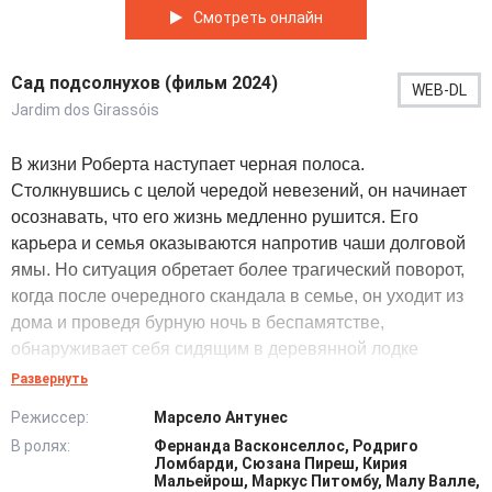
Смотреть онлайн
Сад подсолнухов (фильм 2024)
WEB-DL
Jardim dos Girassóis
В жизни Роберта наступает черная полоса.
Столкнувшись с целой чередой невезений, он начинает
осознавать, что его жизнь медленно рушится. Его
карьера и семья оказываются напротив чаши долговой
ямы. Но ситуация обретает более трагический поворот,
когда после очередного скандала в семье, он уходит из
дома и проведя бурную ночь в беспамятстве,
обнаруживает себя сидящим в деревянной лодке
посреди озера с каким-то таинственным незнакомцем.
Развернуть
Режиссер:
Марсело Антунес
Он приходит в сознание после огромной дозы алкоголя.
В ролях:
Фернанда Васконселлос, Родриго
Но мысль о том, что вскоре может произойти
Ломбарди, Сюзана Пиреш, Кирия
непоправимое, приходит к нему, когда оказывается уже
Мальейрош, Маркус Питомбу, Малу Валле,