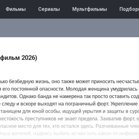
Фильмы
Сериалы
Мультфильмы
Подбор
(фильм 2026)
лько безбедную жизнь, оно также может приносить несчастье 
я его постоянной опасности. Молодая женщина умудрилась
андитов. Однако банда не намерена так просто оставить со
 следу и вскоре выходят на пограничный форт. Укрепление
танищем для юной особы, ищущей укрытия и защиты в сур
естокость преступников не знает предела. Захватив форт, 
пасное место для тех, кто остался здесь. Разгневанные чл
ных жителей, надеясь выбить из них хоть какую-то информ