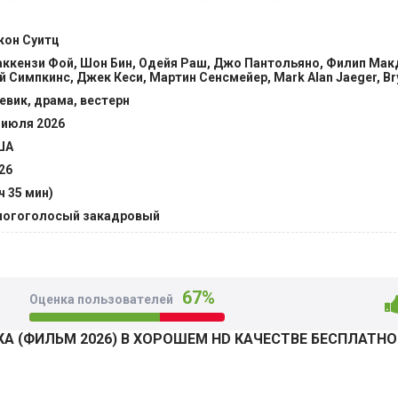
 И пока вокруг творятся невообразимые бесчинства, молод
 жизнью, вынуждена идти на хитрости и уловки, чтобы отвес
он Суитц
условиях становится трудно найти поддержку, поэтому прих
ккензи Фой, Шон Бин, Одейя Раш, Джо Пантольяно, Филип Мак
 @Filmix.fan
й Симпкинс, Джек Кеси, Мартин Сенсмейер, Mark Alan Jaeger, Br
евик, драма, вестерн
 июля 2026
ША
26
 ч 35 мин)
огоголосый закадровый
67%
Оценка пользователей
 (ФИЛЬМ 2026) В ХОРОШЕМ HD КАЧЕСТВЕ БЕСПЛАТНО