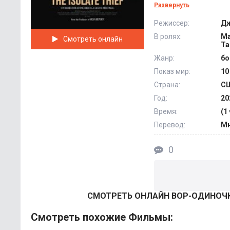
украденном золоте.
Развернуть
рискуя собственной
Режиссер:
Дж
внимание. В таких 
В ролях:
Ма
Смотреть онлайн
полагаться на себя.
Та
Жанр:
бо
Показ мир:
10
Страна:
С
Год:
20
Время:
(1
Перевод:
Мн
0
СМОТРEТЬ ОНЛАЙН ВОР-ОДИНОЧКА
Смотреть похожие Фильмы: