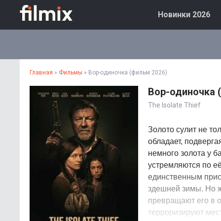
Новинки 2026
Главная
»
Фильмы
» Вор-одиночка (фильм 2026)
Вор-одиночка 
The Isolate Thief
Золото сулит не то
обладает, подверга
немного золота у б
устремляются по её
единственным прис
здешней зимы. Но ж
превращают его в о
терроризируют мест