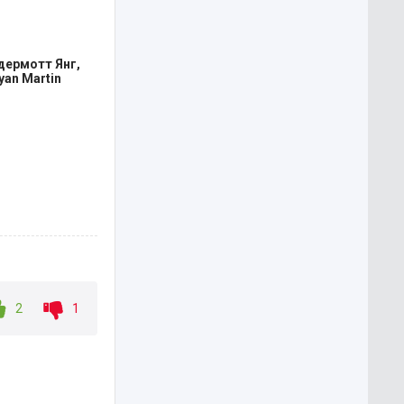
ая леди,
ти от себя
одится
дермотт Янг,
yan Martin
2
1