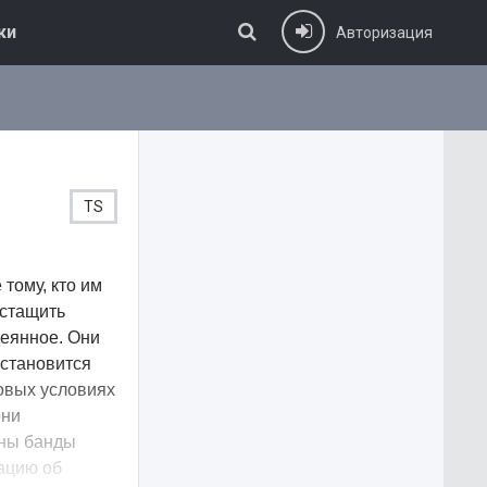
ки
Авторизация
TS
тому, кто им
 стащить
деянное. Они
 становится
овых условиях
они
ены банды
ацию об