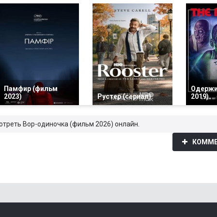
Памфир (фильм
Одержи
2023)
Рустер (сериал)
2019)
мотреть Вор-одиночка (фильм 2026) онлайн.
0
КОММЕ