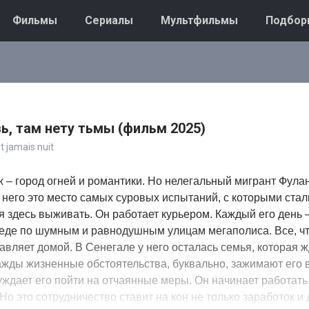
Фильмы
Сериалы
Мультфильмы
Подбор
ь, там нету тьмы (фильм 2025)
it jamais nuit
 – город огней и романтики. Но нелегальный мигрант Фулан
 него это место самых суровых испытаний, с которыми стал
 здесь выживать. Он работает курьером. Каждый его день 
педе по шумным и равнодушным улицам мегаполиса. Все, чт
равляет домой. В Сенегале у него осталась семья, которая ж
жды жизненные обстоятельства, буквально, зажимают его в 
ждает его пойти на отчаянные меры. Он начинает работать
о это сотрудничество ставит на кон не только заработок и 