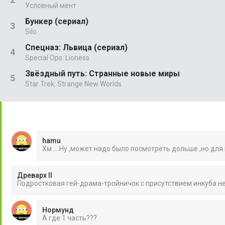
Условный мент
Бункер (сериал)
Silo
Спецназ: Львица (сериал)
Special Ops: Lioness
Звёздный путь: Странные новые миры
Star Trek: Strange New Worlds
hamu
Хм ... Ну ,может надо было посмотреть дольше ,но для
Древарх II
Подростковая гей-драма-тройничок с присутствием инкуба 
Нормунд
А где 1 часть???