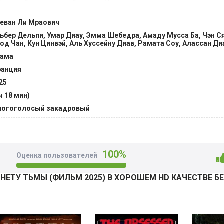
боду, и будущее его близких. И в этом новом для него мире 
нного. И ему придется не сладко. В этом нескончаемом мра
еван Ли Мраович
 способом сохранить свою человечность и найти ту самую и
ьбер Дельпи, Умар Диау, Эмма Шебедра, Амаду Мусса Ба, Чэн С
 жить и двигаться дальше. @Filmix.fan
од Чан, Кун Цинвэй, Аль Хуссейну Диав, Рамата Соу, Алассан Ди
ама
анция
25
 ч 18 мин)
огоголосый закадровый
100%
Оценка пользователей
 НЕТУ ТЬМЫ (ФИЛЬМ 2025) В ХОРОШЕМ HD КАЧЕСТВЕ 