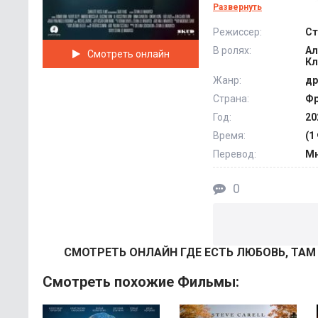
семьи, но и его сво
Развернуть
нет границ дозволе
Режиссер:
Ст
ему придется любым
В ролях:
Ал
Смотреть онлайн
вернет ему желание
Кл
Жанр:
др
Страна:
Фр
Год:
20
Время:
(1
Перевод:
Мн
0
СМОТРEТЬ ОНЛАЙН ГДЕ ЕСТЬ ЛЮБОВЬ, ТАМ
Смотреть похожие Фильмы: