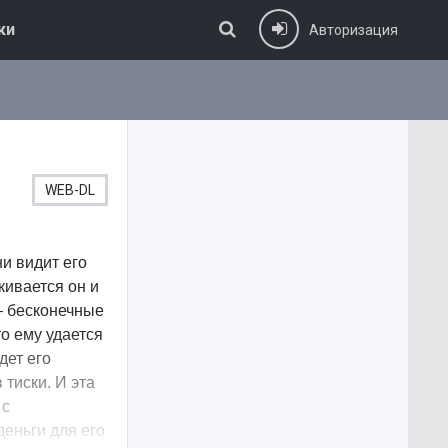
ки
Авторизация
WEB-DL
и видит его
кивается он и
– бесконечные
о ему удается
дет его
тиски. И эта
 с
деньги для его