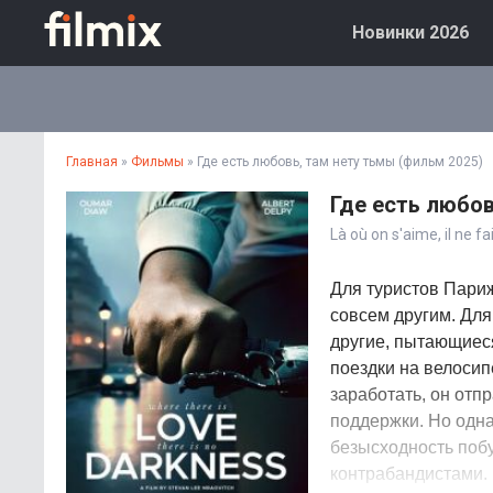
Новинки 2026
Главная
»
Фильмы
» Где есть любовь, там нету тьмы (фильм 2025)
Где есть любов
Là où on s'aime, il ne fa
Для туристов Париж
совсем другим. Для
другие, пытающиеся
поездки на велоси
заработать, он отп
поддержки. Но одна
безысходность побу
контрабандистами. Н