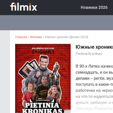
Новинки 2026
Главная
»
Фильмы
» Южные хроники (фильм 2024)
Южные хроники
Pietinia Kronikas
В 90-х Литва начин
семнадцать, и он 
делами – регби, му
поступать в какие-
работенки на черно
на что-то надеяться
деньги, амбиции, и 
Однажды Римантас 