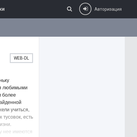
ки
Авторизация
WEB-DL
ньку
ся любимыми
м более
найденной
ели учиться,
 тусовок, есть
изни.
у нее имеются