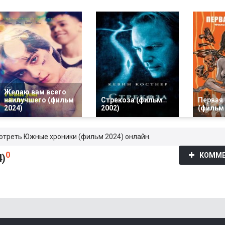
Желаю вам всего
наилучшего (фильм
Стрекоза (фильм
Первая
2024)
2002)
(фильм 
мотреть Южные хроники (фильм 2024) онлайн.
0
КОММЕ
)