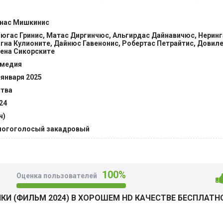
е средства, а наследство. Она уверенна, из хорошей семьи,
ересуют. Герой ставит целью покорить ее сердце, сталкивая
нас Мишкинис
анием и боязнью потерять девушку мечты насовсем из-за к
югас Гринис, Матас Диргинчюс, Альгирдас Дайнавичюс, Неринг
статка в финансах. @Filmix.fan
гна Кулионите, Дайнюс Гавенонис, Робертас Петрайтис, Довил
ена Сикорските
медия
 января 2025
тва
24
ч)
огоголосый закадровый
100%
Оценка пользователей
И (ФИЛЬМ 2024) В ХОРОШЕМ HD КАЧЕСТВЕ БЕСПЛАТН