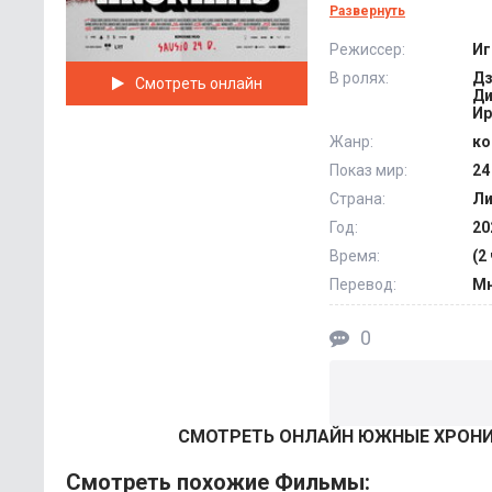
не просто карманны
Развернуть
ребята ее мало инт
Режиссер:
Иг
одновременно с жел
В ролях:
Дз
Смотреть онлайн
глупостей или недо
Ди
Ир
Жанр:
ко
Показ мир:
24
Страна:
Ли
Год:
20
Время:
(2 
Перевод:
Мн
0
СМОТРEТЬ ОНЛАЙН ЮЖНЫЕ ХРОНИК
Смотреть похожие Фильмы: