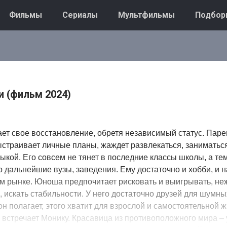
Фильмы
Сериалы
Мультфильмы
Подбор
 (фильм 2024)
ает свое восстановление, обретя независимый статус. Паре
выстраивает личные планы, жаждет развлекаться, занимать
зыкой. Его совсем не тянет в последние классы школы, а те
то дальнейшие вузы, заведения. Ему достаточно и хобби, и 
м рынке. Юноша предпочитает рисковать и выигрывать, неж
, искать стабильности. У него достаточно друзей для шумных
он полагает, этого хватит для взрослой и самостоятельной ж
встречает Монику. Красавица из противоположного мира – 