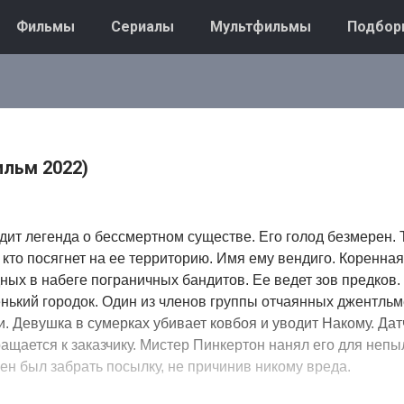
Фильмы
Сериалы
Мультфильмы
Подбор
ильм 2022)
дит легенда о бессмертном существе. Его голод безмерен. 
 кто посягнет на ее территорию. Имя ему вендиго. Коренна
ных в набеге пограничных бандитов. Ее ведет зов предков.
нький городок. Один из членов группы отчаянных джентльм
. Девушка в сумерках убивает ковбоя и уводит Накому. Дат
ащается к заказчику. Мистер Пинкертон нанял его для неп
ен был забрать посылку, не причинив никому вреда.