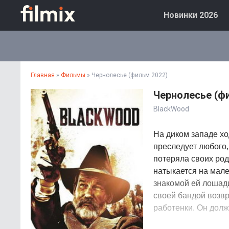
Новинки 2026
Главная
»
Фильмы
» Чернолесье (фильм 2022)
Чернолесье (ф
BlackWood
На диком западе хо
преследует любого,
потеряла своих род
натыкается на мале
знакомой ей лошади
своей бандой возвр
работенки. Он долж