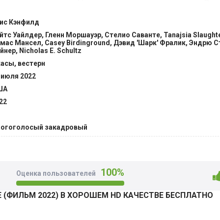
его не идет по плану. На месте встречи он знакомится с В
ной. Сали жестокая и расчетливая дама Она всегда получ
ис Кэнфилд
онверт, а взамен получает возможность разбогатеть. В не
йтс Уайлдер, Гленн Моршауэр, Стелио Саванте, Tanajsia Slaugh
индейских земель старатели открыли залежи золота. Их сч
мас Мансел, Casey Birdinground, Дэвид 'Шарк' Фралик, Эндрю С
анных работников пропадают. Вокруг тех лесов ходят стра
йнер, Nicholas E. Schultz
ить информацию, но внезапно кто-то убивает его человека 
асы, вестерн
о деньгами. @Filmix.fan
 июля 2022
ША
22
огоголосый закадровый
100%
Оценка пользователей
 (ФИЛЬМ 2022) В ХОРОШЕМ HD КАЧЕСТВЕ БЕСПЛАТНО