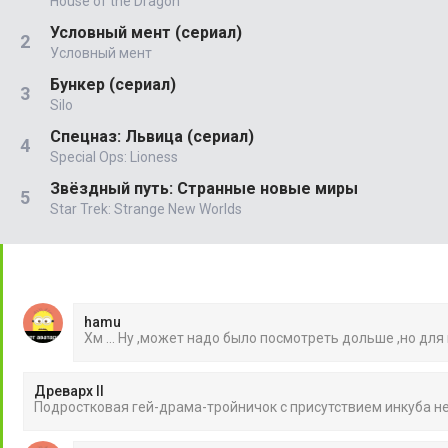
House of the Dragon
Условный мент (сериал)
Условный мент
Бункер (сериал)
Silo
Спецназ: Львица (сериал)
Special Ops: Lioness
Звёздный путь: Странные новые миры
Star Trek: Strange New Worlds
hamu
Хм ... Ну ,может надо было посмотреть дольше ,но для
Древарх II
Подростковая гей-драма-тройничок с присутствием инкуба 