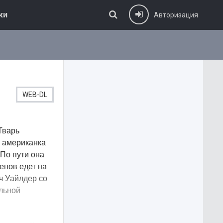
ки
Авторизация
WEB-DL
Тварь
я американка
 По пути она
енов едет на
ч Уайлдер со
ыльной