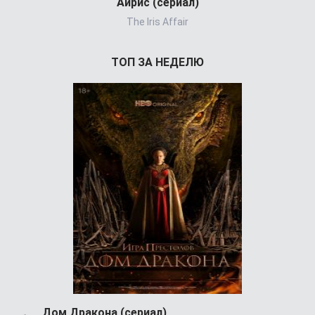
Айрис (сериал)
Холод
The Iris Affair
ТОП ЗА НЕДЕЛЮ
Дом Дракона (сериал)