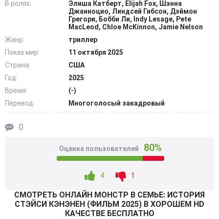
В ролях:
Элиша Катберт, Elijah Fox, Шэнна
своей сообщницей и помощницей в жестокой расправе
Джанноцио, Линдсей Гибсон, Дэймон
над мучителями. В одно мгновенье девушка перестает
Грегори, Бобби Ли, Indy Lesage, Pete
MacLeod, Chloe McKinnon, Jamie Nelson
быть жертвой домашнего насилия и становится главной
Жанр:
триллер
подозреваемой в убийстве. Ее ждет публичный
Показ мир:
11 октября 2025
судебный ад. Но она должна взять себя в руки и
Страна:
США
собраться силами, чтобы пройти его. Ей в одиночку
придется доказывать свою невиновность и отстаивать
Год:
2025
честное имя. И, возможно, это поможет ей наконец-то
Время:
(-)
победить тех монстров, что преследуют ее всю жизнь.
Перевод:
Многоголосый закадровый
@Filmix.fan
0
80%
Оценка пользователей
4
1
СМОТРEТЬ ОНЛАЙН МОНСТР В СЕМЬЕ: ИСТОРИЯ
СТЭЙСИ КЭНЭНЕН (ФИЛЬМ 2025) В ХОРОШЕМ HD
КАЧЕСТВЕ БЕСПЛАТНО