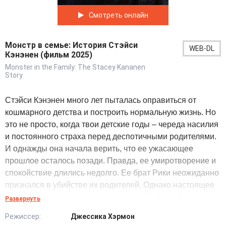
Смотреть онлайн
Монстр в семье: История Стэйси
WEB-DL
Кэнэнен (фильм 2025)
Monster in the Family: The Stacey Kananen
Story
Стэйси Кэнэнен много лет пыталась оправиться от
кошмарного детства и построить нормальную жизнь. Но
это не просто, когда твои детские годы – череда насилия
и постоянного страха перед деспотичными родителями.
И однажды она начала верить, что ее ужасающее
прошлое осталось позади. Правда, ее умиротворение и
спокойствие длились недолго. Ее брат Рики неожиданно
признался в убийстве их родителей. Однако настоящее
испытание для нее началось позже. Чтобы избежать
Развернуть
смертной казни, братец заявляет о причастности Стэйси
Режиссер:
Джессика Хэрмон
к этому леденящему душу поступку. Он называет ее