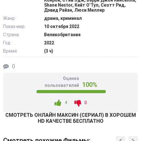
Конрой, Стив Эдж, Барри Джон Кинселла,
ложь полиции сделали ее главной сообщницей
Shane Nestor, Кейт О’Тул, Скотт Рид,
Дэвид Райан, Люси Миллер
настоящего монстра. И это открытие приводит к тому,
Жанр:
драма, криминал
что против обычной девушки ополчилась вся страна. В
Показ мир:
10 октября 2022
один миг она стала самым ненавидимым человеком
Великобритании. Ей придется не только стерпеть все
Страна:
Великобритания
это, но и столкнуться с разрушительной правдой,
Год:
2022
давлением прессы и судом. @Filmix.fan
Время:
(3 ч)
0
Оценка
100%
пользователей
4
0
СМОТРEТЬ ОНЛАЙН МАКСИН (СЕРИАЛ) В ХОРОШЕМ
HD КАЧЕСТВЕ БЕСПЛАТНО
Смотреть похожие Фильмы: