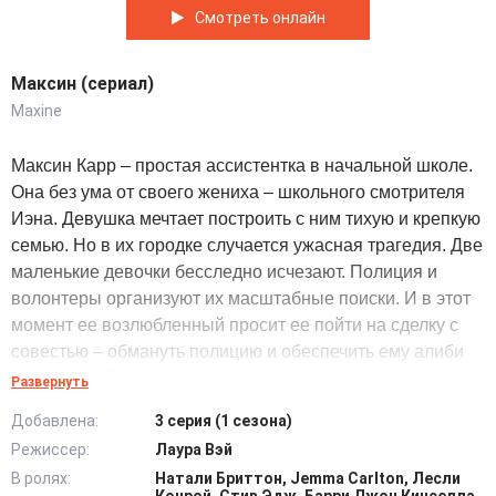
Смотреть онлайн
Максин (сериал)
Maxine
Максин Карр – простая ассистентка в начальной школе.
Она без ума от своего жениха – школьного смотрителя
Иэна. Девушка мечтает построить с ним тихую и крепкую
семью. Но в их городке случается ужасная трагедия. Две
маленькие девочки бесследно исчезают. Полиция и
волонтеры организуют их масштабные поиски. И в этот
момент ее возлюбленный просит ее пойти на сделку с
совестью – обмануть полицию и обеспечить ему алиби
на ночь убийства. Иэн убеждает ее в своей
Развернуть
непричастности, и она лжет следователям. Но по мере
Добавлена:
3 серия (1 сезона)
того, как следствие продвигается в расследование,
Режиссер:
Лаура Вэй
наружу выходят шокирующие и грязные тайны из
В ролях:
Натали Бриттон, Jemma Carlton, Лесли
прошлого мужчины. Максин понимает, что ее вера ему и