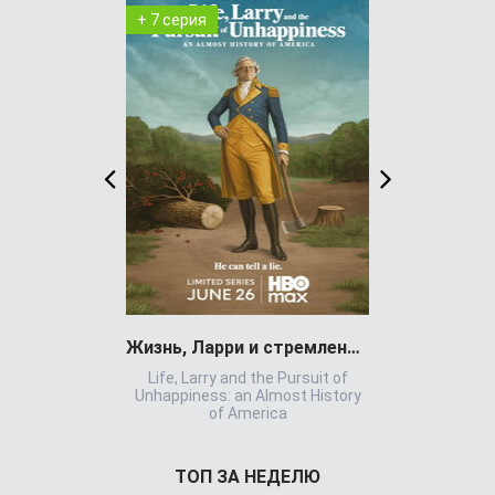
+ 7 серия
+ 3 серия
Жизнь, Ларри и стремление к несчастью:
Life, Larry and the Pursuit of
The Librarian
Unhappiness: an Almost History
of America
ТОП ЗА НЕДЕЛЮ