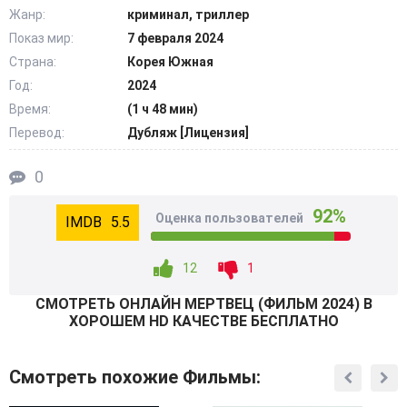
Главного героя фильма арестовали. Он попал в тюрьму,
Жанр:
криминал, триллер
откуда был вытащен загадочной незнакомкой. Женщина
Показ мир:
7 февраля 2024
ведет грязную политическую игру, но у мужчины
Страна:
Корея Южная
появился шанс выпутаться из серьезной передряги, в
Год:
2024
которую он попал. @Filmix.fan
Время:
(1 ч 48 мин)
Перевод:
Дубляж [Лицензия]
0
92%
Оценка пользователей
5.5
12
1
СМОТРEТЬ ОНЛАЙН МЕРТВЕЦ (ФИЛЬМ 2024) В
ХОРОШЕМ HD КАЧЕСТВЕ БЕСПЛАТНО
Смотреть похожие Фильмы: