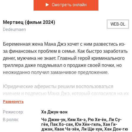
Смотреть онлайн
Мертвец (фильм 2024)
WEB-DL
Dedeumaen
Беременная жена Мана Джэ хочет с ним развестись из-
за финансовых проблем в семье. Как быстро заработать
денег, мужчина не знает. Главный герой криминального
триллера даже подумывал о продаже своей почки, но
неожиданно получил заманчивое предложение.
Юридические аферисты решили воспользоваться
именем и подписью Мана Джэ, который согласился на их
условия за солидное вознаграждение. Теперь мужчина
Развернуть
не контролирует свою жизнь. Его ищут
Режиссер:
Ха Джун-вон
правоохранительные органы, обвиняющие Мана Джэ в
В ролях:
Чо Джин-ун, Ким Хи-э, Рю Хе-ён, Ли Су-
крупном хищении.
гён, Пак Хо-сан, Юн Хён-гиль, Хан Ги-
джан, Квак Ча-хён, Ли Щи-хун, Хан Дон-гю