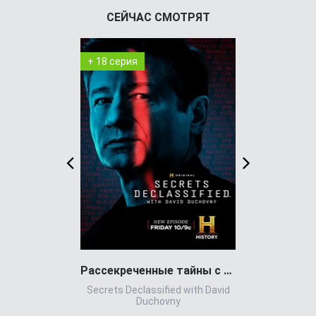
СЕЙЧАС СМОТРЯТ
+ 18 серия
+ 7 серия
Рассекреченные тайны с Дэвидом Духовны
Игра всл
Secrets Declassified with David
Игр
Duchovny