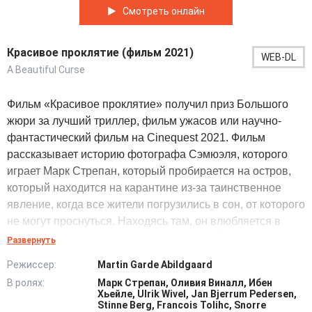
Смотреть онлайн
Красивое проклятие (фильм 2021)
WEB-DL
A Beautiful Curse
Фильм «Красивое проклятие» получил приз Большого
жюри за лучший триллер, фильм ужасов или научно-
фантастический фильм на Cinequest 2021. Фильм
рассказывает историю фотографа Сэмюэля, которого
играет Марк Стрепан, который пробирается на остров,
который находится на карантине из-за таинственное
явление, когда все жители погрузились в сон, от которого
не могут проснуться. Находясь там, он влюбляется в
спящую Стеллу, которую играет Оливия Виналл, и
Развернуть
пытается разгадать тайну глубокого сна, охватившего
Режиссер:
Martin Garde Abildgaard
всех.
В ролях:
Марк Стрепан, Оливия Виналл, Ибен
Хьейле, Ulrik Wivel, Jan Bjerrum Pedersen,
Сценаристом и режиссером фильма выступил
Stinne Berg, Francois Tolihc, Snorre