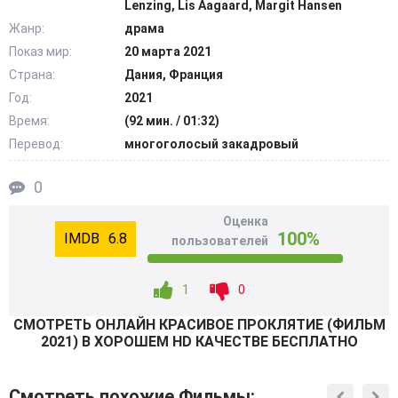
Lenzing, Lis Aagaard, Margit Hansen
отмеченный наградами датский режиссер Мартин Гарде
Жанр:
драма
Абильдгаард, снявший англоязычный фильм на острове
Показ мир:
20 марта 2021
Фано у берегов Дании. Его продюсировали Рикке
Страна:
Дания, Франция
Катборг и Франсуа Шило из Les Producers в
сотрудничестве с Circus Alphaville, Creative Alliance,
Год:
2021
редактором Марко Пересом и Union Editorial, которые
Время:
(92 мин. / 01:32)
ранее работали над отмеченным наградами
Перевод:
многоголосый закадровый
короткометражным фильмом Абильдагарда
«Влюбленные». Фильм понравится поклонникам
0
размеренного европейского разворачивания сюжета, в
Оценка
котором найдутся нотки романтизма и готики.
100%
6.8
пользователей
@Filmix.fan
1
0
СМОТРEТЬ ОНЛАЙН КРАСИВОЕ ПРОКЛЯТИЕ (ФИЛЬМ
2021) В ХОРОШЕМ HD КАЧЕСТВЕ БЕСПЛАТНО
Смотреть похожие Фильмы: