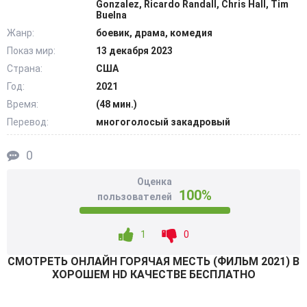
Gonzalez, Ricardo Randall, Chris Hall, Tim
Жажда мести, борьба за справедливость вынуждают
Buelna
мошенника сделать непростой выбор. @Filmix.fan
Жанр:
боевик, драма, комедия
Показ мир:
13 декабря 2023
Страна:
США
Год:
2021
Время:
(48 мин.)
Перевод:
многоголосый закадровый
0
Оценка
100%
пользователей
1
0
СМОТРEТЬ ОНЛАЙН ГОРЯЧАЯ МЕСТЬ (ФИЛЬМ 2021) В
ХОРОШЕМ HD КАЧЕСТВЕ БЕСПЛАТНО