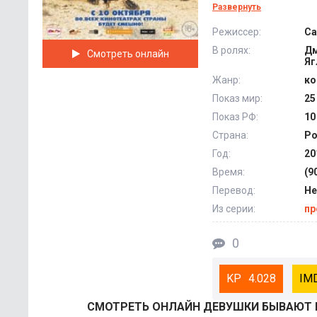
женском турнире по
Развернуть
страны. Но они еще
Режиссер:
Са
спецслужбы, мафия 
В ролях:
Дм
Смотреть онлайн
Яг
Жанр:
ко
Показ мир:
25
Показ РФ:
10
Страна:
Ро
Год:
20
Время:
(9
Перевод:
Не
Из серии:
пр
0
4.028
СМОТРEТЬ ОНЛАЙН ДЕВУШКИ БЫВАЮТ Р