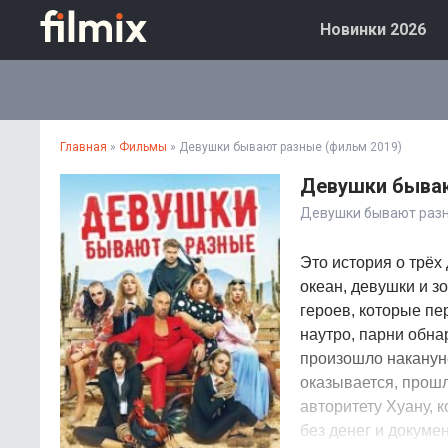
Новинки 2026
Главная
»
Фильмы
» Девушки бывают разные (фильм 2019)
Девушки бываю
Девушки бывают раз
Это история о трёх
океан, девушки и з
героев, которые пе
наутро, парни обна
произошло наканун
оказывается, прош
авторитету Хуану, 
без денег и докуме