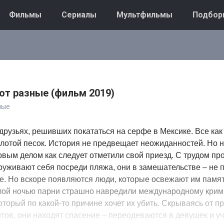
Фильмы
Сериалы
Мультфильмы
Подбор
т разные (фильм 2019)
ные
 друзьях, решивших покататься на серфе в Мексике. Все как
олотой песок. История не предвещает неожиданностей. Но 
рвым делом как следует отметили свой приезд. С трудом п
руживают себя посреди пляжа, они в замешательстве – не п
е. Но вскоре появляются люди, которые освежают им памят
лой ночью парни страшно навредили международному кри
который по какой-то причине хочет их убить. Скрываясь от 
нтов, они находят спасение – переодеваются в девушек и у