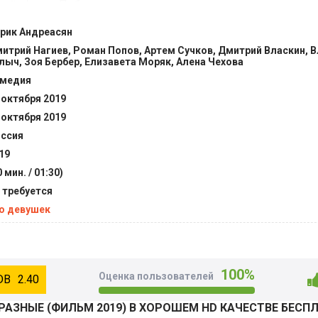
 сёрфингу. Победа поможет выиграть сто тысяч долларов и
 не знают, что их неидеальному плану помешают любовь, с
рик Андреасян
и даже бойцовые петухи. @Filmix.fan
итрий Нагиев, Роман Попов, Артем Сучков, Дмитрий Власкин, 
лыч, Зоя Бербер, Елизавета Моряк, Алена Чехова
медия
 октября 2019
 октября 2019
ссия
19
0 мин. / 01:30)
 требуется
о девушек
100%
Оценка пользователей
2.40
АЗНЫЕ (ФИЛЬМ 2019) В ХОРОШЕМ HD КАЧЕСТВЕ БЕСП