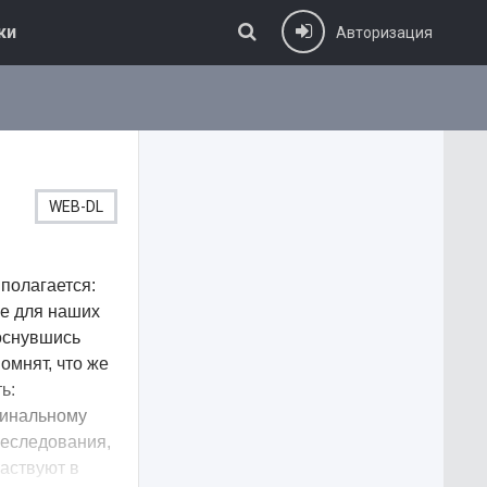
ки
Авторизация
WEB-DL
 полагается:
не для наших
роснувшись
омнят, что же
ь:
минальному
преследования,
частвуют в