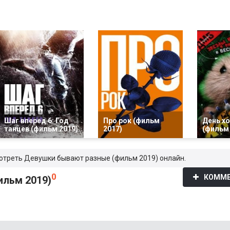
Шаг вперед 6: Год
Про рок (фильм
День х
танцев (фильм 2019)
2017)
(фильм 
мотреть Девушки бывают разные (фильм 2019) онлайн.
0
КОММЕ
ильм 2019)