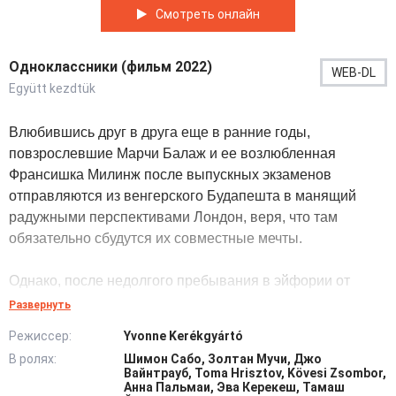
Смотреть онлайн
Одноклассники (фильм 2022)
WEB-DL
Együtt kezdtük
Влюбившись друг в друга еще в ранние годы,
повзрослевшие Марчи Балаж и ее возлюбленная
Франсишка Милинж после выпускных экзаменов
отправляются из венгерского Будапешта в манящий
радужными перспективами Лондон, веря, что там
обязательно сбудутся их совместные мечты.
Однако, после недолгого пребывания в эйфории от
нового окружающего мира все цели кардинально
Развернуть
рушатся с того момента, как героине при возвращении с
Режиссер:
Yvonne Kerékgyártó
очередного неудачного собеседования случайно
В ролях:
Шимон Сабо, Золтан Мучи, Джо
встречается на пути местный красавчик Джо Вэйнтруб.
Вайнтрауб, Toma Hrisztov, Kövesi Zsombor,
Роковая встреча меняет все в жизнях главных героев.
Анна Пальмаи, Эва Керекеш, Тамаш