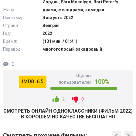
Йордан, Sára Mosolygó, Bori Péterfy
Жанр:
драма, мелодрама, комедия
Далее действие переносится на десятилетие вперед в
Показ мир:
4 августа 2022
пансионат на озере Балатон, где на вечер выпускников
Страна:
Венгрия
собираются одноклассники расставшейся пары. Старые
друзья, давнишние соперники и бывшие любовники
Год:
2022
снова проводят выходные вместе, стремясь каждый по-
Время:
(101 мин. / 01:41)
своему с кучей шуток и претензий быть честными
Перевод:
многоголосый закадровый
насколько возможно. И, прежде всего, это нужно
Франсишке для искупления давнего греха. @Filmix.fan
0
Оценка
100%
6.5
пользователей
2
0
СМОТРEТЬ ОНЛАЙН ОДНОКЛАССНИКИ (ФИЛЬМ 2022)
В ХОРОШЕМ HD КАЧЕСТВЕ БЕСПЛАТНО
Смотреть похожие Фильмы: