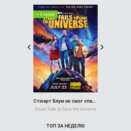
+ 3 серия
+ 8 серия
Стюарт Блум не смог спасти вселенную
Stuart Fails to Save the Universe
Power Book 
ТОП ЗА НЕДЕЛЮ