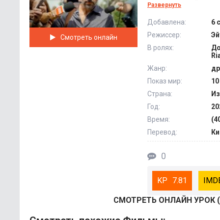
единственной прег
Развернуть
Чтобы решит эту пр
Добавлена:
6 
осуждении действий
Режиссер:
Эй
Смотреть онлайн
огромную волну общ
В ролях:
До
лишь клевета, вста
Ri
имя. Так начинаетс
Жанр:
др
подростками, борющ
Показ мир:
10
Страна:
Из
Год:
20
Время:
(4
Перевод:
Ки
0
7.81
СМОТРEТЬ ОНЛАЙН УРОК (