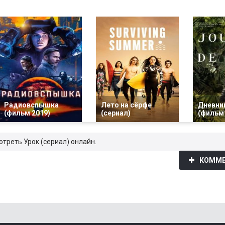
Радиовспышка
Лето на сёрфе
Дневни
(фильм 2019)
(сериал)
(фильм 
отреть Урок (сериал) онлайн.
КОММЕ