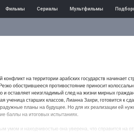
Фильмы
Сериалы
Мультфильмы
Подбор
й конфликт на территории арабских государств начинает с
 Резко обострившееся противостояние приносит колоссальн
но и оставляет неизгладимый след на жизни мирных граждан
я ученица старших классов, Лианна Захри, готовится к сд
 радужные планы на будущее. Но для их реализации ей нуж
ие баллы на итоговых испытаниях.
 умом и находчивостью она уверена, что справится на от