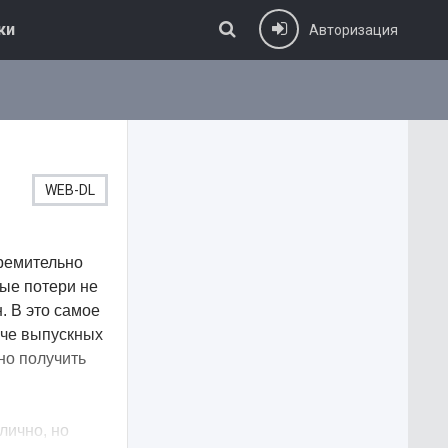
ки
Авторизация
WEB-DL
тремительно
ые потери не
. В это самое
аче выпускных
но получить
лично, но