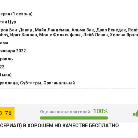
радой являются разногласия с учителем истории — Амиром
облему, девушка пишет на него донос, обвиняя преподават
серия (1 сезона)
 армии Израиля в борьбе против арабских солдат. Ее пис
тан Цур
ественного недовольства. Но ее одноклассники, понимая, 
рон Бен-Давид, Майя Ландсман, Альма Зак, Двир Бенедек, Ronit 
ют на сторону учителя и пытаются любой ценой восстановит
aboy, Ирит Каплан, Моше Фолкенфлик, Лейб Левин, Хелена Ярал
я долгое противостояние между политиками и активистами
ама
имися за справедливость. @Filmix.fan
 января 2022
раиль
22
0 мин)
риллица, Субтитры, Оригинальный
100%
Оценка пользователей
7.6
СЕРИАЛ) В ХОРОШЕМ HD КАЧЕСТВЕ БЕСПЛАТНО