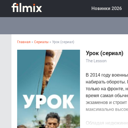
Новинки 2026
Главная
»
Сериалы
» Урок (сериал)
Урок (сериал)
The Lesson
В 2014 году военны
набирать обороты.
только на фронте, 
время самая обычна
экзаменов и строит
максимально высок
Обладая недюжинным