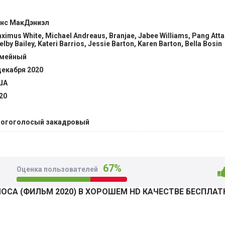
 самый обычный парень, встречает испытания судьбы и каки
е беды. Подобные испытания, походят на те самые жизнен
нс МакДэниэл
деляют человека, как будущего взрослого. Это самый важный
ximus White, Michael Andreaus, Branjae, Jabee Williams, Pang Atta
в то же время и интересный. @Filmix.fan
elby Bailey, Kateri Barrios, Jessie Barton, Karen Barton, Bella Bosin
мейный
декабря 2020
ША
20
огоголосый закадровый
67%
Оценка пользователей
ОСА (ФИЛЬМ 2020) В ХОРОШЕМ HD КАЧЕСТВЕ БЕСПЛАТ