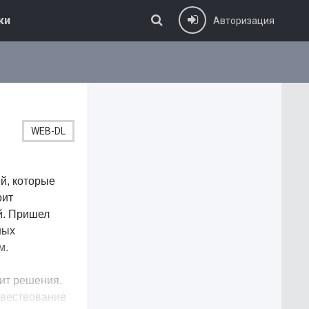
ки
Авторизация
WEB-DL
й, которые
оит
й. Пришел
ных
м.
дит решения.
Повествование