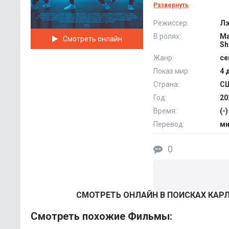
следит за тем, как
Развернуть
решает собственны
Режиссер:
Лэ
что в итоге и опре
В ролях:
Ma
Смотреть онлайн
существовании, но 
Sh
Жанр:
се
Показ мир:
4 
Страна:
С
Год:
20
Время:
(-)
Перевод:
мн
0
СМОТРEТЬ ОНЛАЙН В ПОИСКАХ КАРЛ
Смотреть похожие Фильмы: