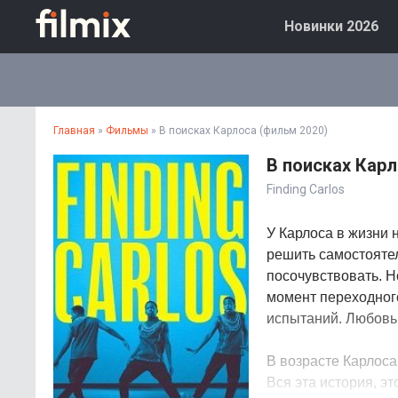
Новинки 2026
Главная
»
Фильмы
» В поисках Карлоса (фильм 2020)
В поисках Карл
Finding Carlos
У Карлоса в жизни 
решить самостоятел
посочувствовать. Н
момент переходног
испытаний. Любовь,
В возрасте Карлоса
Вся эта история, э