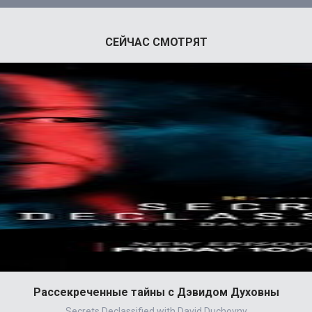
СЕЙЧАС СМОТРЯТ
Рассекреченные тайны с Дэвидом Духовны
Secrets Declassified with David Duchovny