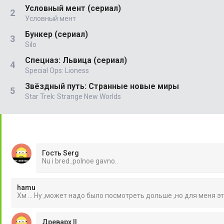
Условный мент (сериал)
Условный мент
Бункер (сериал)
Silo
Спецназ: Львица (сериал)
Special Ops: Lioness
Звёздный путь: Странные новые миры
Star Trek: Strange New Worlds
Гость Serg
Nu i bred..polnoe gavno..
hamu
Хм ... Ну ,может надо было посмотреть дольше ,но для меня э
Древарх II