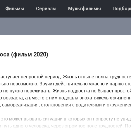
Фильмы
Сериалы
Мультфильмы
Подбор
оса (фильм 2020)
наступает непростой период. Жизнь отныне полна трудносте
ьно невозможно. Звучит действительно ужасно и парню ст
о не нужно переживать. Жизнь подростка не бывает просто
о возраста, а вместе с ним подошла эпоха тяжелых жизнен
 самореализация, столкновения с родителями и окружение
 это может вызвать ситуации в которых он попросту не уви
то путь одного человека, через огромное поле трудностей. 