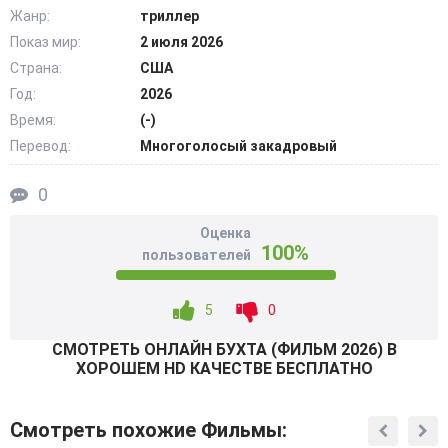
Напряжение растет с каждым часом. Спасатели не
Жанр:
триллер
подозревают, где искать пропавший катер. Группа
Показ мир:
2 июля 2026
оказывается наедине со стихией и хищниками.
Страна:
США
Приходится справляться с леденящими души страхами
Год:
2026
и действовать вопреки. В экстремальных условиях
Время:
(-)
героям надо выбирать – кому доверять, чем рисковать и
Перевод:
Многоголосый закадровый
каким образом сохранять самообладание. @Filmix.fan
0
Оценка
100%
пользователей
5
0
СМОТРEТЬ ОНЛАЙН БУХТА (ФИЛЬМ 2026) В
ХОРОШЕМ HD КАЧЕСТВЕ БЕСПЛАТНО
Смотреть похожие Фильмы: