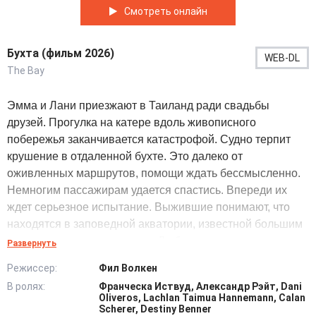
Смотреть онлайн
Бухта (фильм 2026)
WEB-DL
The Bay
Эмма и Лани приезжают в Таиланд ради свадьбы
друзей. Прогулка на катере вдоль живописного
побережья заканчивается катастрофой. Судно терпит
крушение в отдаленной бухте. Это далеко от
оживленных маршрутов, помощи ждать бессмысленно.
Немногим пассажирам удается спастись. Впереди их
ждет серьезное испытание. Выжившие понимают, что
находятся в заповедной акватории, известной большим
количеством тигровых акул. До берега далеко, связь
Развернуть
отсутствует, силы постепенно заканчиваются. Любое
Режиссер:
Фил Волкен
движение в воде способно привлечь хищников.
В ролях:
Франческа Иствуд, Александр Рэйт, Dani
Заложники обстоятельств пробуют держаться вместе,
Oliveros, Lachlan Taimua Hannemann, Calan
найти безопасное укрытие и не терять надежду.
Scherer, Destiny Benner