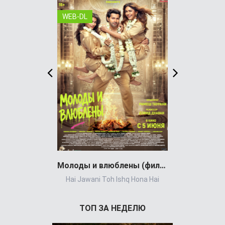
WEB-DL
WEB-DL
Молоды и влюблены (фильм 2026)
Гандикап
Hai Jawani Toh Ishq Hona Hai
Г
ТОП ЗА НЕДЕЛЮ