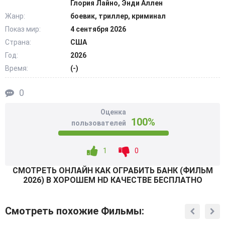
Глория Лайно, Энди Аллен
вынуждена пойти на ответный шаг. За дело берутся
Жанр:
боевик, триллер, криминал
даже специальные службы, которые привлекают для
Показ мир:
4 сентября 2026
такой работы находящуюся на домашнем аресте
Страна:
США
девушку-программиста. Теперь агент ФБР и инженер-
программист исследуют улики, однако вычислить
Год:
2026
дальнейшие действия преступников оказывается делом
Время:
(-)
нелёгким. @Filmix.fan
0
Оценка
100%
пользователей
1
0
СМОТРEТЬ ОНЛАЙН КАК ОГРАБИТЬ БАНК (ФИЛЬМ
2026) В ХОРОШЕМ HD КАЧЕСТВЕ БЕСПЛАТНО
Смотреть похожие Фильмы: