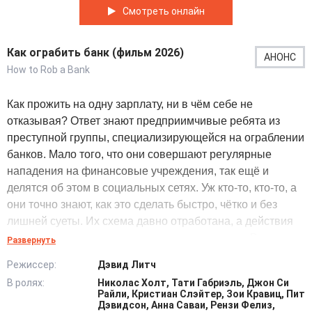
Смотреть онлайн
Как ограбить банк (фильм 2026)
АНОНС
How to Rob a Bank
Как прожить на одну зарплату, ни в чём себе не
отказывая? Ответ знают предприимчивые ребята из
преступной группы, специализирующейся на ограблении
банков. Мало того, что они совершают регулярные
нападения на финансовые учреждения, так ещё и
делятся об этом в социальных сетях. Уж кто-то, кто-то, а
они точно знают, как это сделать быстро, чётко и без
лишней суеты. Их схема давно отработана, а действия
скооперированы и доведены до автоматизма. В то
Развернуть
время, как грабители заняты очередным банком и его
Режиссер:
Дэвид Литч
содержимым, популярность их видео среди интернет-
В ролях:
Николас Холт, Тати Габриэль, Джон Си
пользователей продолжает неимоверно расти. Их
Райли, Кристиан Слэйтер, Зои Кравиц, Пит
дерзость уже переходит всякие границы, и полиция
Дэвидсон, Анна Саваи, Рензи Фелиз,