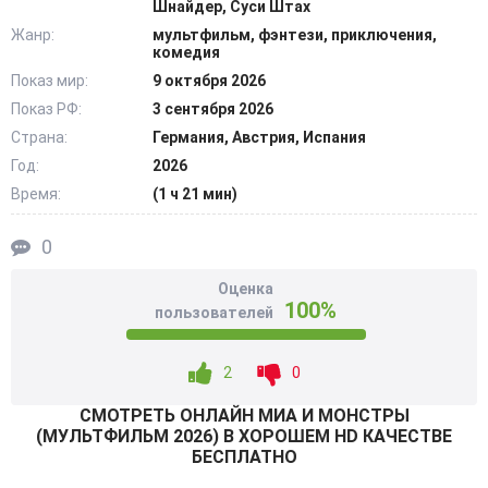
Шнайдер, Суси Штах
дух не переносят людей и считают их опасными
Жанр:
мультфильм, фэнтези, приключения,
существами, которым нельзя доверять. Миа хочет
комедия
подружиться с маленькими чудовищами, доказать, что
Показ мир:
9 октября 2026
люди не такие уж и плохие по натуре. Но для того, чтобы
Показ РФ:
3 сентября 2026
примирить два противоположных мира, ей нужно сперва
Страна:
Германия, Австрия, Испания
стать среди них своей и завоевать доверие, в первую
Год:
2026
очередь, к себе. @Filmix.fan
Время:
(1 ч 21 мин)
0
Оценка
100%
пользователей
2
0
СМОТРEТЬ ОНЛАЙН МИА И МОНСТРЫ
(МУЛЬТФИЛЬМ 2026) В ХОРОШЕМ HD КАЧЕСТВЕ
БЕСПЛАТНО