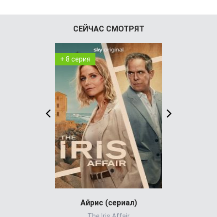
СЕЙЧАС СМОТРЯТ
+ 8 серия
+ 4 серия
Айрис (сериал)
Холод
The Iris Affair