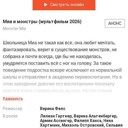
Смотреть онлайн
Миа и монстры (мультфильм 2026)
АНОНС
Monster Mia
Школьница Миа не такая как все, она любит мечтать,
фантазировать, верит в существование монстров, не
собрана и почти всегда, где бы не находилась,
умудряется поставить всё с ног на голову. За такое
поведение подростка вскоре исключают из нормальной
школы и отправляют в академию перевоспитания. Но в
этом заведении девочке его воспитанники поначалу
кажутся очень странными из-за того, что постоянно
носят страшные костюмы, будто у них тут вечный
Развернуть
Хэллоуин. И когда Миа наконец понимает, что будет
Режиссер:
Верена Фелс
учиться среди настоящих монстров, её радость
В ролях:
Лилиан Гартнер, Верена Альтенбергер,
становится безграничной. Вместе с тем девочка
Армин Ассингер, Филипп Ханса, Нина
вынуждена не показывать, что она человек. Монстры на
Хартманн, Михаэль Островский, Сильвия