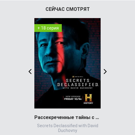
СЕЙЧАС СМОТРЯТ
+ 18 серия
+ 7 серия
Рассекреченные тайны с Дэвидом Духовны
Игра всл
Secrets Declassified with David
Игр
Duchovny