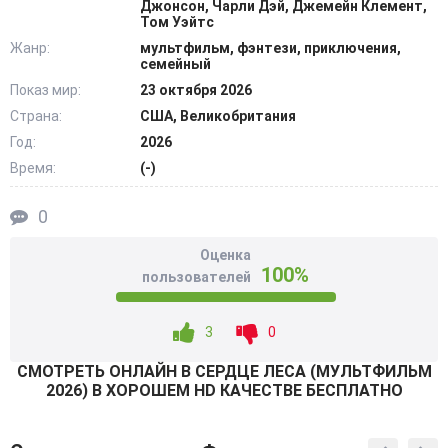
Джонсон, Чарли Дэй, Джемейн Клемент,
переступают невидимую границу между обыденностью и
Том Уэйтс
древним, таящимся среди вековых деревьев. В лесу
Жанр:
мультфильм, фэнтези, приключения,
ребят ждут первые загадки: следы, не похожие на
семейный
животные, подозрительные знаки на коре, шепот на
Показ мир:
23 октября 2026
непонятном языке. А где-то в глубине, судя по всему,
Страна:
США, Великобритания
вороны собираются вокруг своей предводительницы –
Год:
2026
таинственной женщины по имени Александра, чья воля
Время:
(-)
и привела их в город. @Filmix.fan
0
Оценка
100%
пользователей
3
0
СМОТРEТЬ ОНЛАЙН В СЕРДЦЕ ЛЕСА (МУЛЬТФИЛЬМ
2026) В ХОРОШЕМ HD КАЧЕСТВЕ БЕСПЛАТНО