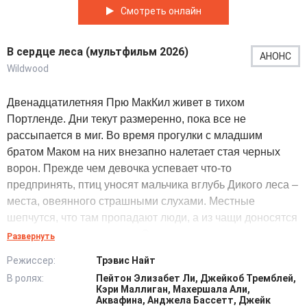
Смотреть онлайн
В сердце леса (мультфильм 2026)
АНОНС
Wildwood
Двенадцатилетняя Прю МакКил живет в тихом
Портленде. Дни текут размеренно, пока все не
рассыпается в миг. Во время прогулки с младшим
братом Маком на них внезапно налетает стая черных
ворон. Прежде чем девочка успевает что-то
предпринять, птиц уносят мальчика вглубь Дикого леса –
места, овеянного страшными слухами. Местные
шепчутся, что там пропадают люди, а из чащи доносятся
странные звуки по ночам. Охваченная страхом и
Развернуть
отчаянием, малышка твердо решает вернуть
Режиссер:
Трэвис Найт
родственника. Она знает, что одна не справится. На
В ролях:
Пейтон Элизабет Ли, Джейкоб Тремблей,
помощь присоединяется Кертис, лучший друг. Юноша
Кэри Маллиган, Махершала Али,
скептик по натуре, но верный до конца. Вместе они
Аквафина, Анджела Бассетт, Джейк