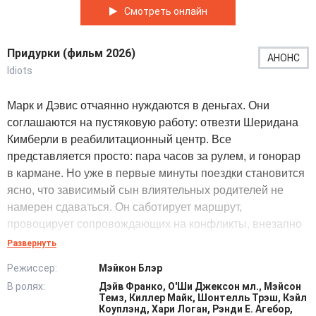
Смотреть онлайн
Придурки (фильм 2026)
АНОНС
Idiots
Марк и Дэвис отчаянно нуждаются в деньгах. Они
соглашаются на пустяковую работу: отвезти Шеридана
Кимберли в реабилитационный центр. Все
представляется просто: пара часов за рулем, и гонорар
в кармане. Но уже в первые минуты поездки становится
ясно, что зависимый сын влиятельных родителей не
намерен сдаваться. Он саботирует маршрут,
провоцирует сопровождающих на конфликты, внезапно
исчезает, а потом находится в самом неподходящем
Развернуть
месте. Попытка вернуть парня к планам запускает
Режиссер:
Мэйкон Блэр
цепную реакцию. Герои случайно пересекают дорогу
В ролях:
Дэйв Франко, О'Ши Джексон мл., Мэйсон
местным бандитам, натыкаются на подозрительные
Темз, Киллер Майк, Шонтелль Трэш, Кэйл
сделки с запрещенными веществами и оказываются
Коуплэнд, Хари Логан, Рэнди Е. Агебор,