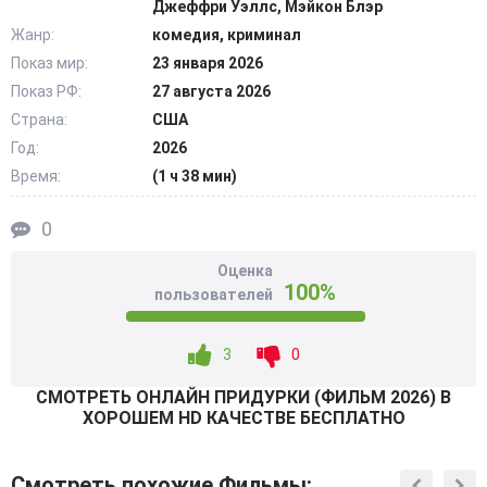
Джеффри Уэллс, Мэйкон Блэр
втянуты в разборки, обычно отмечаемые в
Жанр:
комедия, криминал
криминальных сводках. Каждый новый поворот дороги
Показ мир:
23 января 2026
приносит проблемы: необъяснимо пропадают деньги,
Показ РФ:
27 августа 2026
вдруг выясняется, что у пассажира есть собственные
тайные цели. Друзья все глубже вязнут в незавидной
Страна:
США
ситуации. Доверять нельзя никому, расслабляться –
Год:
2026
тоже. @Filmix.fan
Время:
(1 ч 38 мин)
0
Оценка
100%
пользователей
3
0
СМОТРEТЬ ОНЛАЙН ПРИДУРКИ (ФИЛЬМ 2026) В
ХОРОШЕМ HD КАЧЕСТВЕ БЕСПЛАТНО
Смотреть похожие Фильмы: