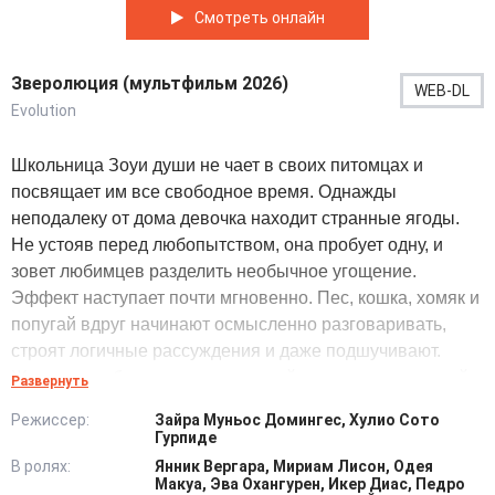
Смотреть онлайн
Зверолюция (мультфильм 2026)
WEB-DL
Evolution
Школьница Зоуи души не чает в своих питомцах и
посвящает им все свободное время. Однажды
неподалеку от дома девочка находит странные ягоды.
Не устояв перед любопытством, она пробует одну, и
зовет любимцев разделить необычное угощение.
Эффект наступает почти мгновенно. Пес, кошка, хомяк и
попугай вдруг начинают осмысленно разговаривать,
строят логичные рассуждения и даже подшучивают.
Животные обретают человеческий разум, а вот с самой
Развернуть
Зоуи происходит обратное. У малышки прорезаются
Режиссер:
Зайра Муньос Домингес, Хулио Сото
острые когти, обостряются слух и обоняние, появляется
Гурпиде
небывалая физическая сила. Сдерживать порывы
В ролях:
Янник Вергара, Мириам Лисон, Одея
внезапной ярости все сложнее. Вскоре они замечают,
Макуа, Эва Охангурен, Икер Диас, Педро