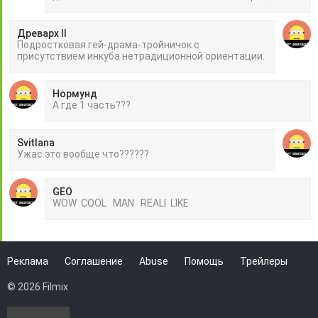
Древарх II
Подростковая гей-драма-тройничок с
присутствием инкуба нетрадиционной ориентации.
Нормунд
А где 1 часть???
Svitlana
Ужас.это вообще что??????
GEO
WOW COOL MAN REALI LIKE
Реклама
Соглашение
Abuse
Помощь
Трейлеры
© 2026 Filmix