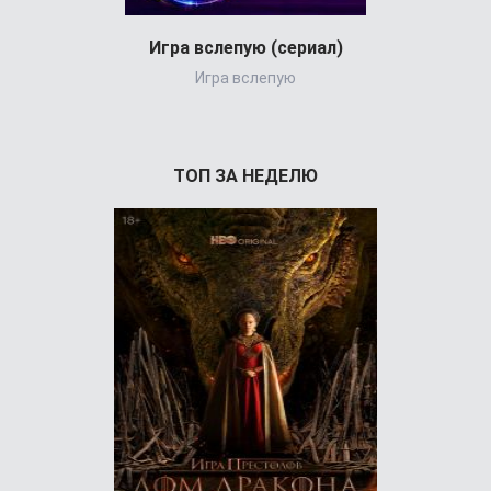
Игра вслепую (сериал)
Игра вслепую
Великол
ТОП ЗА НЕДЕЛЮ