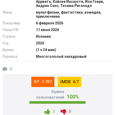
Арриета, Хайоне Инсаусти, Йон Гоири,
что вокруг множатся тревожные признаки. Дикие звери
Андреа Санс, Тксема Регаладо
ведут себя странно, растения мутируют, а в воздухе
Жанр:
мультфильм, фантастика, комедия,
витает ощущение надвигающейся катастрофы. Героине
приключения
придется принять роль лидера и договориться со своей
Показ мир:
6 февраля 2026
новой, дикой частью, чтобы остановить аномальную
Показ РФ:
11 июня 2026
эволюцию. А еще нужно найти общий язык с командой.
Страна:
Испания
@Filmix.fan
Год:
2026
Время:
(1 ч 34 мин)
Перевод:
Многоголосый закадровый
0
5.787
6.7
Оценка
100%
пользователей
3
0