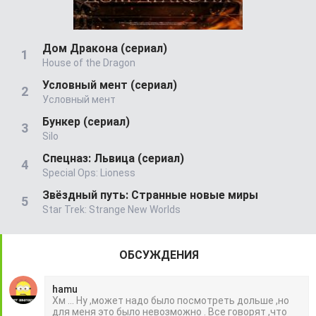
Дом Дракона (сериал)
House of the Dragon
Условный мент (сериал)
Условный мент
Бункер (сериал)
Silo
Спецназ: Львица (сериал)
Special Ops: Lioness
Звёздный путь: Странные новые миры
Star Trek: Strange New Worlds
ОБСУЖДЕНИЯ
hamu
Хм ... Ну ,может надо было посмотреть дольше ,но
для меня это было невозможно . Все говорят ,что