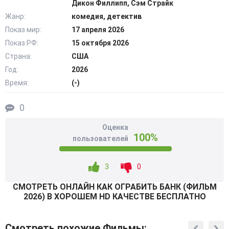
Дикон Филлипп, Сэм Страйк
встречами и разговорами как в кино. Но ребята
Жанр:
комедия, детектив
ощущают, что оказались рядом с людьми, для которых
Показ мир:
17 апреля 2026
насилие и угрозы давно стали обычным способом
Показ РФ:
15 октября 2026
добиваться своего. Героиня пытается опередить
преступников и не дать родственнику совершить
Страна:
США
ошибки. Дети следят за взрослыми, скрывают
Год:
2026
происходящее от окружающих и стремительно осознают
Время:
(-)
серьезность ситуации. @Filmix.fan
0
Оценка
100%
пользователей
3
0
СМОТРEТЬ ОНЛАЙН КАК ОГРАБИТЬ БАНК (ФИЛЬМ
2026) В ХОРОШЕМ HD КАЧЕСТВЕ БЕСПЛАТНО
Смотреть похожие Фильмы: