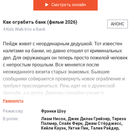
Смотреть онлайн
Как ограбить банк (фильм 2026)
АНОНС
4 Kids Walk Into a Bank
Пейдж живет с неординарным дедушкой. Тот известен
налетами на банки, но давно отошел от криминальных
дел. Для окружающих он теперь просто пожилой человек
с непростым прошлым. Все меняется после
неожиданного визита старых знакомых. Бывшие
сообщники собираются провернуть новое ограбление и
требуют присоединиться. Речь идет не о дружеской
просьбе, а о долге. Девочка случайно узнает о
готовящемся налете и понимает, что дедуля снова
Развернуть
втягивается в опасную историю. Вместе с тремя
Режиссер:
Фрэнки Шоу
друзьями она начинает продумывать собственный план.
В ролях:
Лиам Нисон, Джек Дилан Грейзер, Тереза
Для подростков все выглядит как возможность устроить
Палмер, Спайк Ферн, Джим Стёрджесс,
настоящее приключение – с наблюдением, тайными
Кейли Кауэн, Уитни Пик, Талия Райдер,