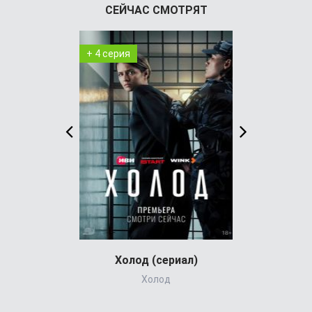
СЕЙЧАС СМОТРЯТ
+ 4 серия
+ 1 серия
Холод (сериал)
Детектив из
Холод
The Chel