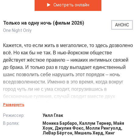
Смотреть онлайн
Только на одну ночь (фильм 2026)
АНОНС
One Night Only
Кажется, что если жить в мегаполисе, то здесь дозволено
всё. Но как бы не так. В нью-йоркском обществе
действует жёсткое правило – никаких интимных связей
до брака. И только раз в году выпадает единственный
шанс позволить себе нарушить этот порядок – ночь
вседозволенности. Именно в это время, когда вокруг
город чуть ли не с ума сходит, погрузившись в
бесконечные гуляния, случай сводит вместе двух
одиноких людей – Оуэна и Элли. Он только что вышел из
Развернуть
отношений, она – в поиске того самого, единственного и
Режиссер:
Уилл Глак
любимого. Но возможно ли при таких ограниченных
В ролях:
Моника Барбаро, Каллум Тернер, Майя
условиях найти кого-то стоящего за всего лишь одну
Хоук, Джулия Фокс, Молли Рингуолд,
ночь? У Элли нет времени на сомнения, нужно быстрее
ЛеВар Бёртон, Мишель Херд, Кинг