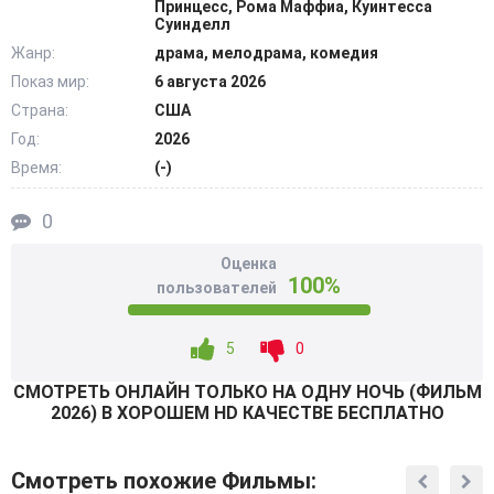
Принцесс, Рома Маффиа, Куинтесса
действовать. Раз за разом их пути пересекаются, и,
Суинделл
казалось бы, вот он, долгожданный шанс, чтобы
Жанр:
драма, мелодрама, комедия
использовать его. Но всё не так легко, как кажется. Элли
Показ мир:
6 августа 2026
не просто принять Оуэна, а ему – её. В попытке
Страна:
США
разобраться в себе приходит понимание того, что
Год:
2026
настоящие чувства не могут быть подвластны никаким
Время:
(-)
правилам. @Filmix.fan
0
Оценка
100%
пользователей
5
0
СМОТРEТЬ ОНЛАЙН ТОЛЬКО НА ОДНУ НОЧЬ (ФИЛЬМ
2026) В ХОРОШЕМ HD КАЧЕСТВЕ БЕСПЛАТНО
Смотреть похожие Фильмы: