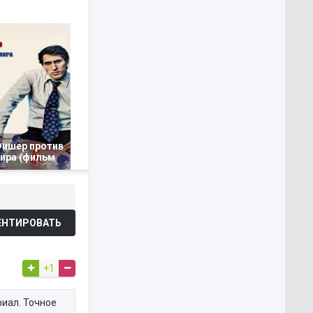
Фишер против
мира (фильм
НТИРОВАТЬ
+1
риал. Точное