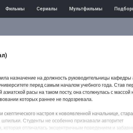
Фильмы
Сериалы
Мультфильмы
Подбор
ал)
ила назначение на должность руководительницы кафедры 
университете перед самым началом учебного года. Став пе
 азиатской расы на таком посту, она столкнулась с массой
твовании которых раннее не подозревала.
и скептического настроя к новоявленной начальнице, стара
 шпильки. Студенты не особенно признавали авторитет
, которая отличалась эксцентричным поведением и забав