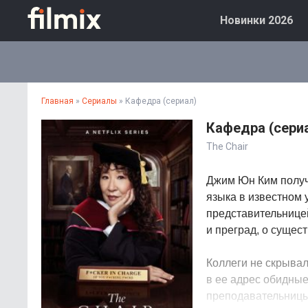
Новинки 2026
Главная
»
Сериалы
» Кафедра (сериал)
Кафедра (сери
The Chair
Джим Юн Ким получ
языка в известном 
представительницей
и преград, о сущес
Коллеги не скрывал
в ее адрес обидные
преподавательницы