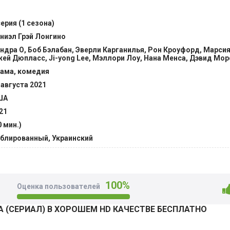
тоянно устраивали провокации, пытались подловить педаг
али розыгрыши.
серия (1 сезона)
ниэл Грэй Лонгино
е была просто так сдаться, признавая собственное несове
ндра О, Боб Бэлабан, Эверли Карганилья, Рон Кроуфорд, Марси
о справляться с поставленными задачами и возникающими 
ей Дюпласс, Ji-yong Lee, Мэллори Лоу, Нана Менса, Дэвид Мор
ть и малодушие. Ради этого женщине предстояло с терпел
ама, комедия
 все острые углы, не допуская обострения ситуации, котор
 августа 2021
я на учебном процессе. Только терпение помогало ей выде
ША
тания и не терять репутацию на фоне многочисленных экз
21
0 мин.)
блированный, Украинский
100%
Оценка пользователей
 (СЕРИАЛ) В ХОРОШЕМ HD КАЧЕСТВЕ БЕСПЛАТНО