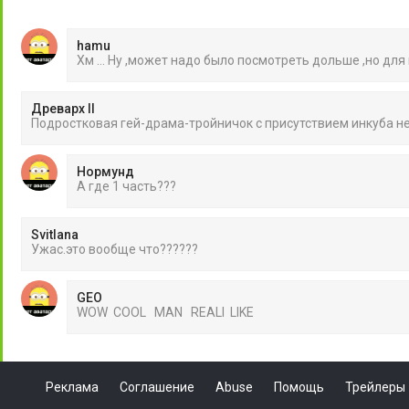
hamu
Хм ... Ну ,может надо было посмотреть дольше ,но для
Древарх II
Подростковая гей-драма-тройничок с присутствием инкуба 
Нормунд
А где 1 часть???
Svitlana
Ужас.это вообще что??????
GEO
WOW COOL MAN REALI LIKE
Реклама
Соглашение
Abuse
Помощь
Трейлеры