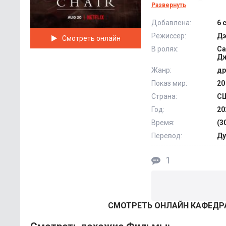
выходками. Они пос
Развернуть
ошибках и устраив
Добавлена:
6 
Режиссер:
Дэ
Смотреть онлайн
Только сама Джим н
В ролях:
Са
старалась достойн
Дж
не проявляя слабос
Жанр:
др
мудростью обходить
Показ мир:
20
негативно сказатьс
Страна:
С
каждодневные испы
Год:
20
судьбы. @Filmix.fan
Время:
(3
Перевод:
Ду
1
СМОТРEТЬ ОНЛАЙН КАФЕДРА