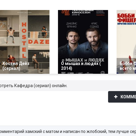
Хостел Дейз
О мышах и людях (
Бобби 
(сериал)
2014)
всего 
мотреть Кафедра (сериал) онлайн.
КОММЕ
омментарий хамский с матом и написан по жлобский, тем лучше се