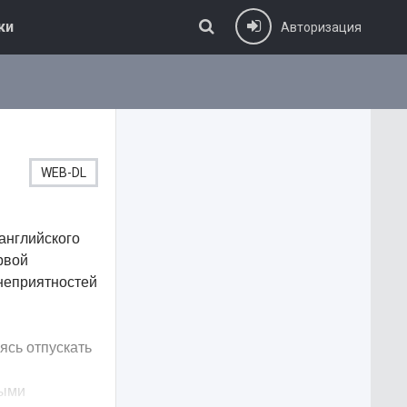
ки
Авторизация
WEB-DL
английского
рвой
 неприятностей
ясь отпускать
ными