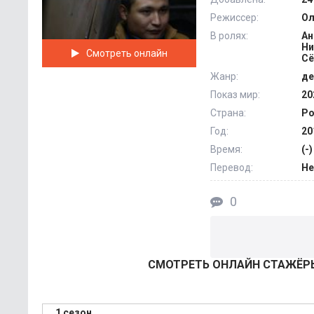
Режиссер:
Ол
В ролях:
Ан
Ни
Смотреть онлайн
Сё
Жанр:
де
Показ мир:
20
Страна:
Ро
Год:
20
Время:
(-)
Перевод:
Не
0
СМОТРEТЬ ОНЛАЙН СТАЖЁРЫ
1 сезон