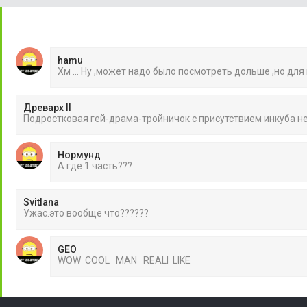
hamu
Хм ... Ну ,может надо было посмотреть дольше ,но для
Древарх II
Подростковая гей-драма-тройничок с присутствием инкуба 
Нормунд
А где 1 часть???
Svitlana
Ужас.это вообще что??????
GEO
WOW COOL MAN REALI LIKE