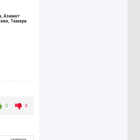
в, Азамат
кин, Тамара
3
0
свернуть