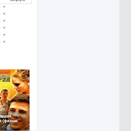
*
*
*
*
*
*
увшая
я (фильм