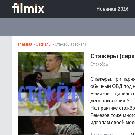
Новинки 2026
Главная
»
Сериалы
» Стажёры (сериал)
Стажёры (сери
Стажёры
Стажёры, три парня
обычный ОВД под н
Ремизов – циничный
дети поколения Y.
На практике стажёр
Ремезов тоже много
идеалам своей моло
Добавлена:
24