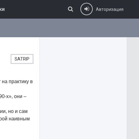
ки
Авторизация
SATRIP
на практику в
0-х», они –
и, но и сам
орой наивным