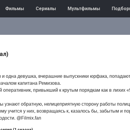
Фильмы
Сериалы
Мультфильмы
Подбор
ал)
 и одна девушка, вчерашние выпускники юрфака, попадают 
ачалом капитана Ремизова.
 оперативник, привыкший к крутым порядкам как в лихих «9
ы узнают обратную, нелицеприятную сторону работы полици
му учится у них, возвращаясь к, казалось бы, забытым и п
дости. @Filmix.fan
 серия (1 сезона)